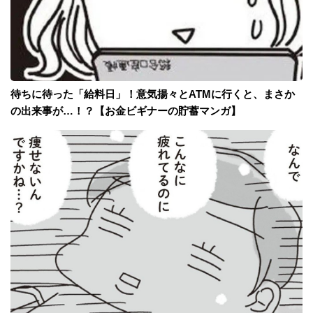
待ちに待った「給料日」！意気揚々とATMに行くと、まさか
の出来事が…！？【お金ビギナーの貯蓄マンガ】