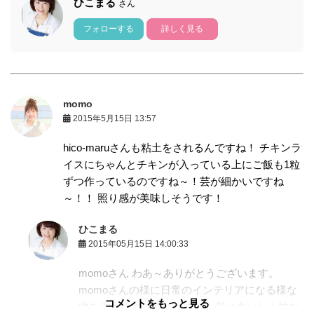
ひこまる
さん
フォローする
詳しく見る
momo
2015年5月15日 13:57
hico-maruさんも粘土をされるんですね！ チキンラ
イスにちゃんとチキンが入っている上にご飯も1粒
ずつ作っているのですね～！芸が細かいですね
～！！ 照り感が美味しそうです！
ひこまる
2015年05月15日 14:00:33
momoさん わあ～ありがとうございます。
momoさんの様に日常のインテリアになる様な
コメントをもっと見る
物を作れるのに憧れますが、私は食いしん坊な