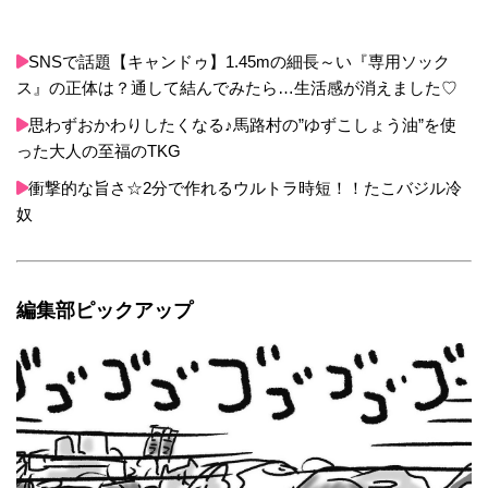
SNSで話題【キャンドゥ】1.45mの細長～い『専用ソック
ス』の正体は？通して結んでみたら…生活感が消えました♡
思わずおかわりしたくなる♪馬路村の”ゆずこしょう油”を使
った大人の至福のTKG
衝撃的な旨さ☆2分で作れるウルトラ時短！！たこバジル冷
奴
編集部ピックアップ