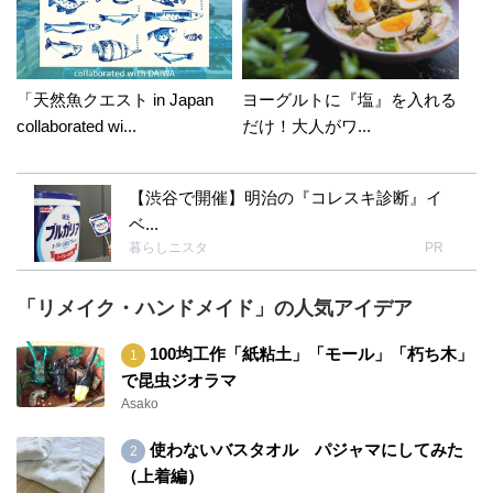
「天然魚クエスト in Japan
ヨーグルトに『塩』を入れる
collaborated wi...
だけ！大人がワ...
【渋谷で開催】明治の『コレスキ診断』イ
ベ...
暮らしニスタ
PR
「リメイク・ハンドメイド」の人気アイデア
100均工作「紙粘土」「モール」「朽ち木」
で昆虫ジオラマ
Asako
使わないバスタオル パジャマにしてみた
（上着編）