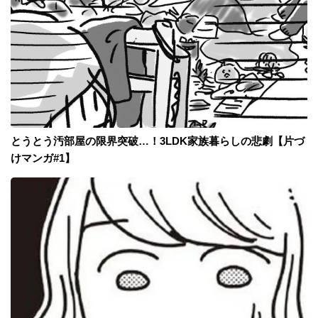
とうとう汚部屋の限界突破…！3LDK家族暮らしの悲劇【片づ
けマンガ#1】