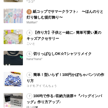
*ココ*
紙コップでサマークラフト♪ 〜ほんのりと
灯り愉しむ提灯飾り〜
MaMan*
【作り方】子供と一緒に♪ 簡単可愛い夏の
キッズアクセサリー
こいと
切りっぱなしOK☆Tシャツリメイク
hana*hana*
簡単！型いらず！100円かぼちゃパンツの作
り方
コドモ.アイ てんちょう
100均で作る♪収納力抜群✧『バッグインバ
ッグ』作り方アップ♪
ゆぅゆ❤️