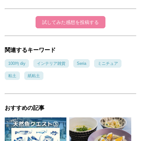
のでご飯ばっかりになっちゃうんです（笑）細
部に渡りご覧頂き嬉しいやら恥かしいやらです
が、お忙しい中ありがとうございます。また是
試してみた感想を投稿する
非素敵な情報をご提案ください。楽しみにして
います。
関連するキーワード
100均 diy
インテリア雑貨
Seria
ミニチュア
粘土
紙粘土
おすすめの記事