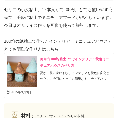
セリアの小麦粘土。12本入りで108円。とても使いやす商
品で、手軽に粘土でミニチュアフードが作れちゃいます。
今日はオムライス作りを画像を使って解説します。
100均の紙粘土で作ったインテリア（ミニチュアハウス）
とても簡単な作り方はこちら↓
簡単☆100均粘土1つでインテリア！秋色ミニ
チュアハウスの作り方
夏から秋に変わる頃、インテリアも秋色に変化さ
せたい。今回はとっても簡単なミニチュアハウス
の雑貨の作り方のご紹介です。お子さんでも大丈
夫！お好きな色に塗れば飾っても可愛いプチ雑
2015年9月9日
貨！お家に絵の具や塗料やボンドなどがあればた
った108円で出来る！今回はお気に入りのセリア
の水性塗料とニスを使用しました。 モロッコ風に
明るい色で作ってもきっと可愛いです。 シンプル
材料
(ミニチュアオムライス作りの材料)