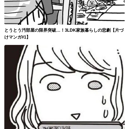
とうとう汚部屋の限界突破…！3LDK家族暮らしの悲劇【片づ
けマンガ#1】