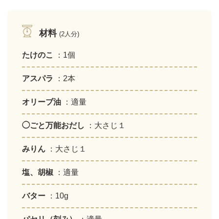
材料
(2人分)
たけのこ
：1個
アスパラ
：2本
オリーブ油
：適量
◯ごと万能おだし
：大さじ１
みりん
：大さじ１
塩、胡椒
：適量
バター
：10g