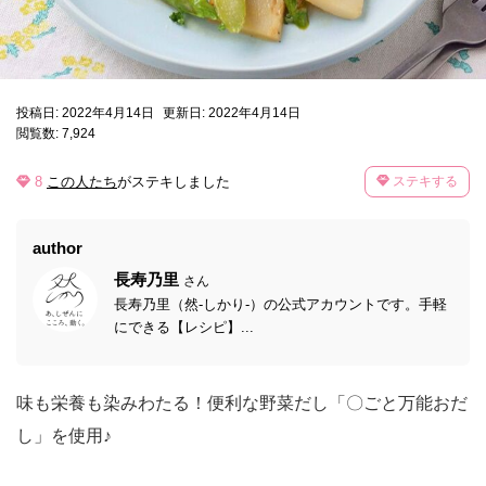
投稿日: 2022年4月14日
更新日: 2022年4月14日
閲覧数: 7,924
8
この人たち
がステキしました
ステキする
author
長寿乃里
さん
長寿乃里（然-しかり-）の公式アカウントです。手軽
にできる【レシピ】...
味も栄養も染みわたる！便利な野菜だし「〇ごと万能おだ
し」を使用♪