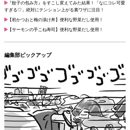
味料のかわりとして様々な料理にご活用いただけ
『餃子の包み方』をすこし変えてみた結果！「なにコレ可愛
ます。料理に合わせて、お好みの希釈量に調節し
すぎる♡」絶対にテンション上がる裏ワザに注目！
てご使用ください。 ※【〇ごと万能おだし】は、
【初かつおと梅の漬け丼】便利な野菜だし使用！
ベジブロスを提唱するタカコ ナカムラ先生に監修
していただきました。 ※「本当にからだに良いも
【サーモンの手こね寿司】便利な野菜だし使用！
の」を追及し、デザインなどを変更いたしまし
た。 また、【七彩ベじぶろす】から【〇ごと万能
おだし】に名称を変更しております。
編集部ピックアップ