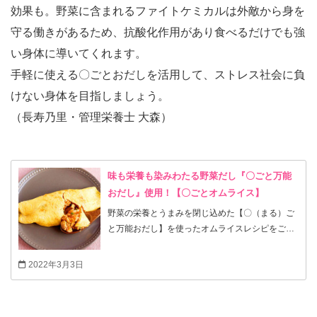
効果も。野菜に含まれるファイトケミカルは外敵から身を
守る働きがあるため、抗酸化作用があり食べるだけでも強
い身体に導いてくれます。
手軽に使える〇ごとおだしを活用して、ストレス社会に負
けない身体を目指しましょう。
（長寿乃里・管理栄養士 大森）
味も栄養も染みわたる野菜だし『〇ごと万能
おだし』使用！【〇ごとオムライス】
野菜の栄養とうまみを閉じ込めた【〇（まる）ご
と万能おだし】を使ったオムライスレシピをご紹
介します。 ◎着色料不使用・保存料不使用・化学
調味料無添加 【〇（まる）ごと万能おだし】は、
2022年3月3日
7種の旬の国産野菜を使い、国産のしょう油・本
みりん・天然塩で下味をつけた便利な野菜だしで
す。和・洋・中どんな料理にも隠し味として、調