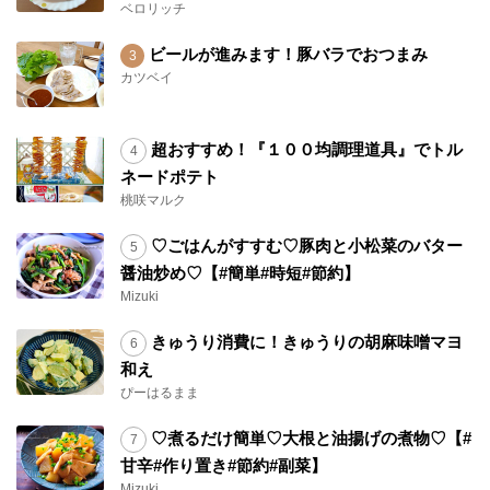
ベロリッチ
ビールが進みます！豚バラでおつまみ
カツベイ
超おすすめ！『１００均調理道具』でトル
ネードポテト
桃咲マルク
♡ごはんがすすむ♡豚肉と小松菜のバター
醤油炒め♡【#簡単#時短#節約】
Mizuki
きゅうり消費に！きゅうりの胡麻味噌マヨ
和え
ぴーはるまま
♡煮るだけ簡単♡大根と油揚げの煮物♡【#
甘辛#作り置き#節約#副菜】
Mizuki