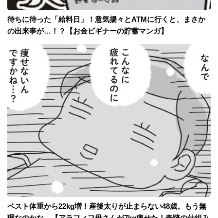
待ちに待った「給料日」！意気揚々とATMに行くと、まさか
の出来事が…！？【お金ビギナーの貯蓄マンガ】
ベスト体重から22kg増！産後太りが止まらない48歳。もう無
理なのかな…【アラフィフ母さんが7kg痩せた！奇跡の仕組み