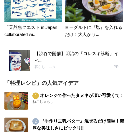
「天然魚クエスト in Japan
ヨーグルトに『塩』を入れる
collaborated wi...
だけ！大人がワ...
【渋谷で開催】明治の『コレスキ診断』イ
ベ...
暮らしニスタ
PR
「料理レシピ」の人気アイデア
オレンジで作ったタヌキが凄い可愛くて！
ねこじゃらし
『手作り豆乳バター』混ぜるだけ簡単！濃
厚な美味しさにビックリ‼︎