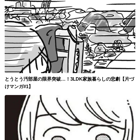
とうとう汚部屋の限界突破…！3LDK家族暮らしの悲劇【片づ
けマンガ#1】