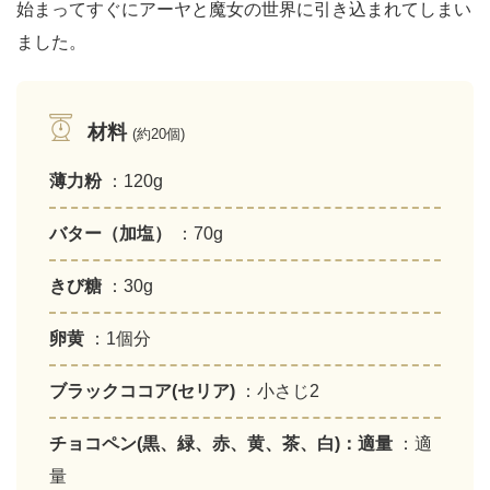
始まってすぐにアーヤと魔女の世界に引き込まれてしまい
ました。
材料
(約20個)
薄力粉
：120g
バター（加塩）
：70g
きび糖
：30g
卵黄
：1個分
ブラックココア(セリア)
：小さじ2
チョコペン(黒、緑、赤、黄、茶、白)：適量
：適
量