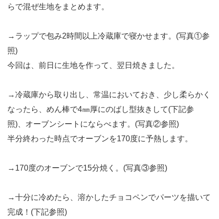
らで混ぜ生地をまとめます。
→ラップで包み2時間以上冷蔵庫で寝かせます。(写真①参
照)
今回は、前日に生地を作って、翌日焼きました。
→冷蔵庫から取り出し、常温においておき、少し柔らかく
なったら、めん棒で4㎜厚にのばし型抜きして(下記参
照)、オーブンシートにならべます。(写真②参照)
半分終わった時点でオーブンを170度に予熱します。
→170度のオーブンで15分焼く。(写真③参照)
→十分に冷めたら、溶かしたチョコペンでパーツを描いて
完成！(下記参照)