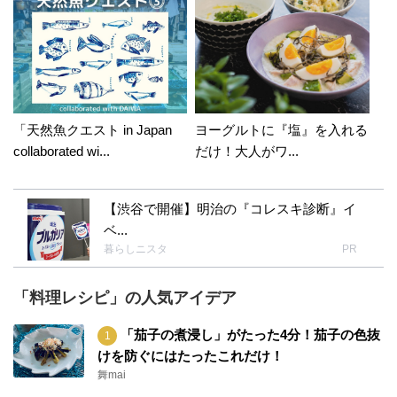
「天然魚クエスト in Japan
ヨーグルトに『塩』を入れる
collaborated wi...
だけ！大人がワ...
【渋谷で開催】明治の『コレスキ診断』イ
ベ...
暮らしニスタ
PR
「料理レシピ」の人気アイデア
「茄子の煮浸し」がたった4分！茄子の色抜
けを防ぐにはたったこれだけ！
舞mai