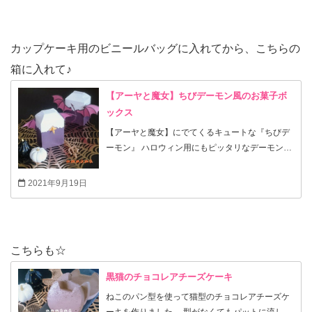
ターでない塩分が入っている普通のバターで作る
クッキーが好きなので、食べるのが楽しみでし
た。レシピは少しアレンジしましたが、少し柔ら
カップケーキ用のビニールバッグに入れてから、こちらの
かめのクッキーで美味しかったです。 今回は、も
箱に入れて♪
うすぐ３歳の娘と一緒に作りました。 ブラックコ
コアのクッキー娘は食べれるかな？と心配してい
【アーヤと魔女】ちびデーモン風のお菓子ボ
ましたが、無事に食べることができました。娘の
ックス
姿を見て癒されたり、笑ったり、驚いたりしなが
ら楽しく作ることができたので、また一緒に作り
【アーヤと魔女】にでてくるキュートな『ちびデ
たいと思います☆ 家族みんなにも美味しかったと
ーモン』 ハロウィン用にもピッタリなデーモン風
言われて、嬉しそうでした。
のお菓子ボックスを作りました。 ボディをスケル
トンにしようかなど、いくつか試作したのです
2021年9月19日
が、このシンプルなデーモンがお気に入り( 〃▽
〃) 手足を描いてもかわいいと思います。 後で取
り付けてもGOOD！ 今年のハロウィンには、カワ
イイちびデーモンのお菓子ボックスに、トーマス
こちらも☆
とデーモンのクッキーを入れてあげようかなと思
っています。 『アーヤと魔女』8/27に映画公開し
黒猫のチョコレアチーズケーキ
ましたね☆ アーヤと魔女のレシピ本を娘と何度も
ねこのパン型を使って猫型のチョコレアチーズケ
読んで、たくさん作っていたのもあり、待ちどお
ーキを作りました。 型がなくてもパットに流して