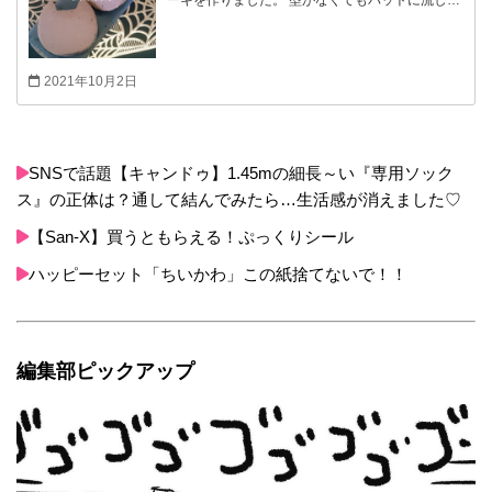
しいかったです！！ さっそく、3歳の娘と観に行
冷やし固めてから、猫のクッキーの型で抜いても
って来ました♪ この作品は…言いたいけど言えな
カワイイです(゜∇^d)!! 普通のケーキの型やタルト
い(>o<") 絶対映画館で見て欲しい！！ 是非、音を
に流して作っても美味しいので是非作ってみて下
体で感じてもらいたいですッ！！ 始まってすぐに
2021年10月2日
さい☆(材料下記参照)
アーヤと魔女の世界に引き込まれてしまいまし
た。
SNSで話題【キャンドゥ】1.45mの細長～い『専用ソック
ス』の正体は？通して結んでみたら…生活感が消えました♡
【San-X】買うともらえる！ぷっくりシール
ハッピーセット「ちいかわ」この紙捨てないで！！
編集部ピックアップ