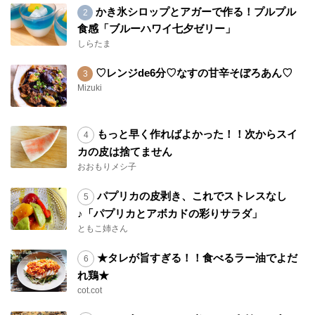
かき氷シロップとアガーで作る！プルプル
食感「ブルーハワイ七夕ゼリー」
しらたま
♡レンジde6分♡なすの甘辛そぼろあん♡
Mizuki
もっと早く作ればよかった！！次からスイ
カの皮は捨てません
おおもりメシ子
パプリカの皮剥き、これでストレスなし
♪「パプリカとアボカドの彩りサラダ」
ともこ姉さん
★タレが旨すぎる！！食べるラー油でよだ
れ鶏★
cot.cot