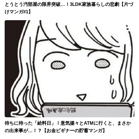
とうとう汚部屋の限界突破…！3LDK家族暮らしの悲劇【片づ
けマンガ#1】
待ちに待った「給料日」！意気揚々とATMに行くと、まさか
の出来事が…！？【お金ビギナーの貯蓄マンガ】