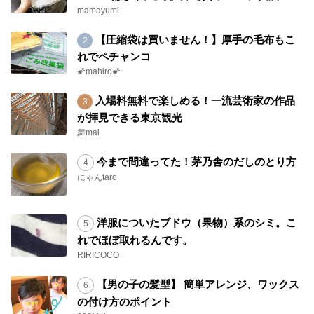
mamayumi
【圧縮袋は買いません！】厚手の毛布もこ
れでペチャンコ
🌠mahiro🌠
入場料無料で楽しめる！一流芸術家の作品
が拝見できる東京観光
舞mai
今まで間違ってた！茅乃舎のだしのとり方
にゃんtaro
洋服についたブドウ（果物）系のシミ。こ
れでほぼ取れるんです。
RIRICOCO
【男の子の髪型】 簡単アレンジ、ワックス
の付け方のポイント