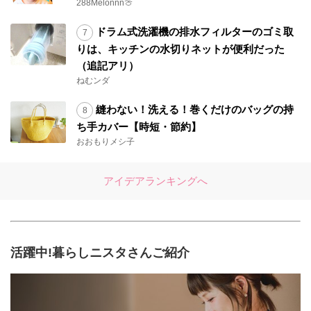
288Melonnn🍈
ドラム式洗濯機の排水フィルターのゴミ取
りは、キッチンの水切りネットが便利だった
（追記アリ）
ねむンダ
縫わない！洗える！巻くだけのバッグの持
ち手カバー【時短・節約】
おおもりメシ子
アイデアランキングへ
活躍中!暮らしニスタさんご紹介