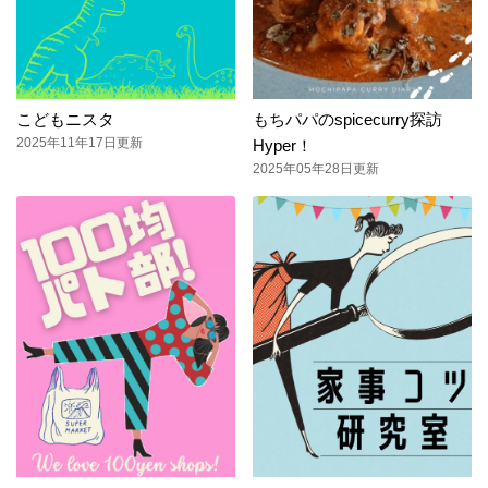
こどもニスタ
もちパパのspicecurry探訪
2025年11年17日更新
Hyper！
2025年05年28日更新