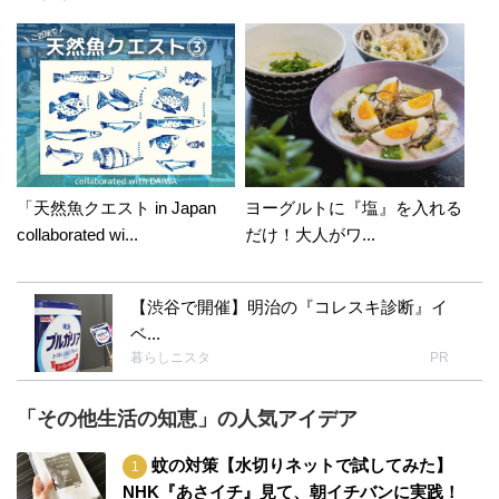
「天然魚クエスト in Japan
ヨーグルトに『塩』を入れる
collaborated wi...
だけ！大人がワ...
【渋谷で開催】明治の『コレスキ診断』イ
ベ...
暮らしニスタ
PR
「その他生活の知恵」の人気アイデア
蚊の対策【水切りネットで試してみた】
NHK『あさイチ』見て、朝イチバンに実践！