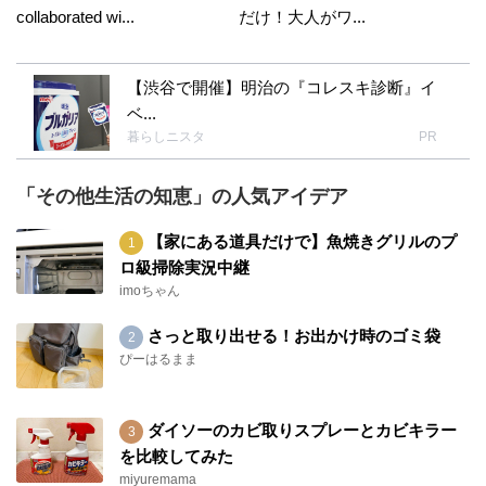
collaborated wi...
だけ！大人がワ...
【渋谷で開催】明治の『コレスキ診断』イ
ベ...
暮らしニスタ
PR
「その他生活の知恵」の人気アイデア
【家にある道具だけで】魚焼きグリルのプ
ロ級掃除実況中継
imoちゃん
さっと取り出せる！お出かけ時のゴミ袋
ぴーはるまま
ダイソーのカビ取りスプレーとカビキラー
を比較してみた
miyuremama