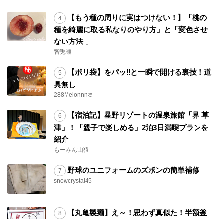
【もう種の周りに実はつけない！】「桃の
種を綺麗に取る私なりのやり方」と「変色させ
ない方法 」
智兎瀬
【ポリ袋】をパッ‼と一瞬で開ける裏技！道
具無し
288Melonnn🍈
【宿泊記】星野リゾートの温泉旅館「界 草
津」！「親子で楽しめる」2泊3日満喫プランを
紹介
もーみん山猫
野球のユニフォームのズボンの簡単補修
snowcrystal45
【丸亀製麺】え～！思わず真似た！半額釜