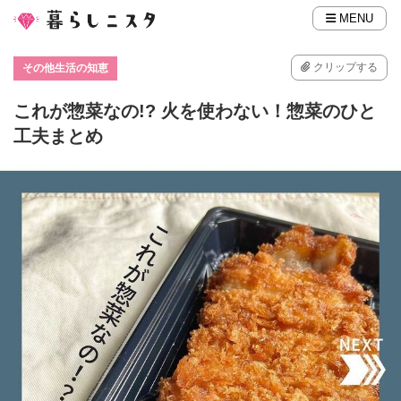
MENU
クリップする
その他生活の知恵
これが惣菜なの!? 火を使わない！惣菜のひと
工夫まとめ