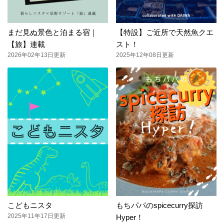
まだ見ぬ景色と泊まる宿｜
【特設】ご近所で天然魚クエ
【旅】連載
スト！
2026年02年13日更新
2025年12年08日更新
こどもニスタ
もちパパのspicecurry探訪
2025年11年17日更新
Hyper！