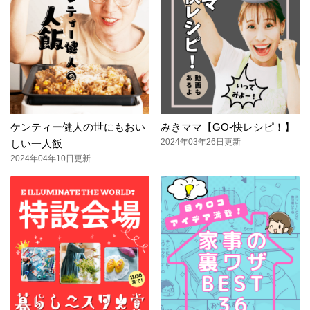
ケンティー健人の世にもおい
みきママ【GO-快レシピ！】
2024年03年26日更新
しい一人飯
2024年04年10日更新