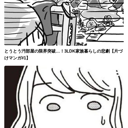
とうとう汚部屋の限界突破…！3LDK家族暮らしの悲劇【片づ
けマンガ#1】