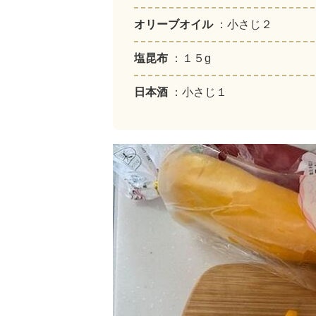
オリーブオイル
：小さじ２
塩昆布
：１５g
日本酒
：小さじ１