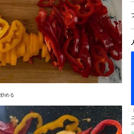
炒める
2