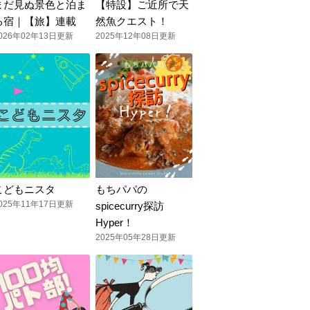
まだ見ぬ景色と泊ま
【特設】ご近所で天
る宿｜【旅】連載
然魚クエスト！
026年02年13日更新
2025年12年08日更新
こどもニスタ
もちパパの
025年11年17日更新
spicecurry探訪
Hyper！
2025年05年28日更新