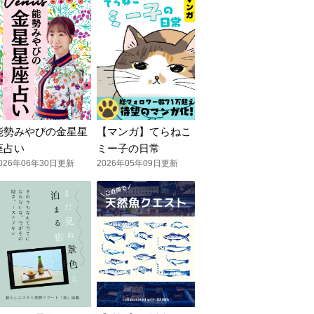
能勢みやびの金星星
【マンガ】てらねこ
座占い
ミー子の日常
026年06年30日更新
2026年05年09日更新