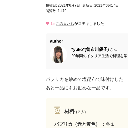
投稿日: 2021年6月7日
更新日: 2021年6月17日
閲覧数: 1,479
15
この人たち
がステキしました
author
*yuko*(曽布川優子)
さん
20年間のイタリア生活で料理を学
パプリカを炒めて塩昆布で味付けした 
あと一品にもお勧めな一品です。
材料
(２人)
パプリカ（赤と黄色）
：各１