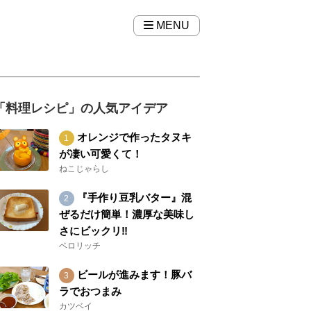
MENU
「料理レシピ」の人気アイデア
オレンジで作ったタヌキ
が凄い可愛くて！
ねこじゃらし
『手作り豆乳バター』混
ぜるだけ簡単！濃厚な美味し
さにビックリ‼︎
ベロリッチ
ビールが進みます！豚バ
ラでおつまみ
カツベイ