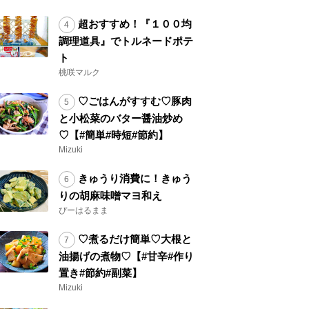
超おすすめ！『１００均
調理道具』でトルネードポテ
ト
桃咲マルク
♡ごはんがすすむ♡豚肉
と小松菜のバター醤油炒め
♡【#簡単#時短#節約】
Mizuki
きゅうり消費に！きゅう
りの胡麻味噌マヨ和え
ぴーはるまま
♡煮るだけ簡単♡大根と
油揚げの煮物♡【#甘辛#作り
置き#節約#副菜】
Mizuki