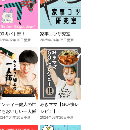
100均パト部！
家事コツ研究室
026年02年10日更新
2025年04年15日更新
ケンティー健人の世
みきママ【GO-快レ
にもおいしい一人飯
シピ！】
024年04年10日更新
2024年03年26日更新