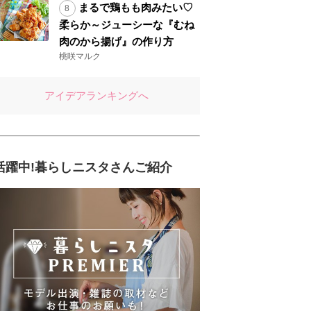
まるで鶏もも肉みたい♡
柔らか～ジューシーな『むね
肉のから揚げ』の作り方
桃咲マルク
アイデアランキングへ
活躍中!暮らしニスタさんご紹介