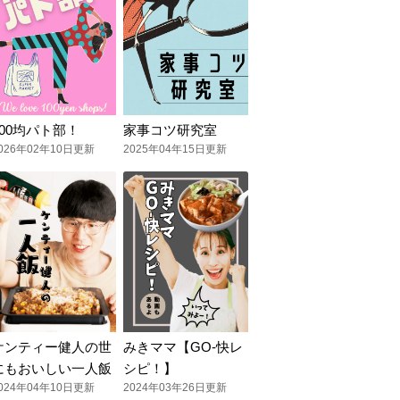
100均パト部！
家事コツ研究室
026年02年10日更新
2025年04年15日更新
ケンティー健人の世
みきママ【GO-快レ
にもおいしい一人飯
シピ！】
024年04年10日更新
2024年03年26日更新