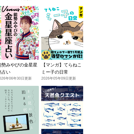
能勢みやびの金星星
【マンガ】てらねこ
座占い
ミー子の日常
026年06年30日更新
2026年05年09日更新