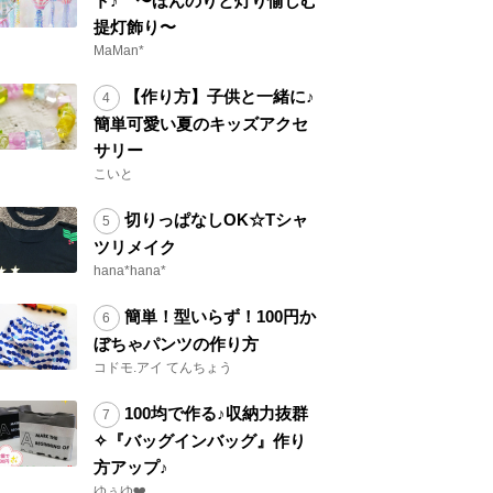
ト♪ 〜ほんのりと灯り愉しむ
提灯飾り〜
MaMan*
【作り方】子供と一緒に♪
簡単可愛い夏のキッズアクセ
サリー
こいと
切りっぱなしOK☆Tシャ
ツリメイク
hana*hana*
簡単！型いらず！100円か
ぼちゃパンツの作り方
コドモ.アイ てんちょう
100均で作る♪収納力抜群
✧『バッグインバッグ』作り
方アップ♪
ゆぅゆ❤️