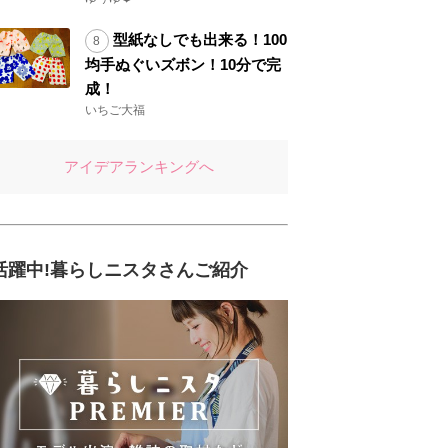
型紙なしでも出来る！100
均手ぬぐいズボン！10分で完
成！
いちご大福
アイデアランキングへ
活躍中!暮らしニスタさんご紹介