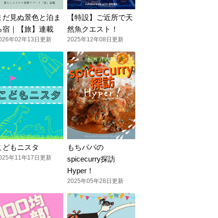
まだ見ぬ景色と泊ま
【特設】ご近所で天
る宿｜【旅】連載
然魚クエスト！
026年02年13日更新
2025年12年08日更新
こどもニスタ
もちパパの
025年11年17日更新
spicecurry探訪
Hyper！
2025年05年28日更新