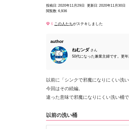
投稿日: 2020年11月29日
更新日: 2020年11月30日
閲覧数: 6,936
6
この人たち
がステキしました
author
ねむンダ
さん
50代になった兼業主婦です。更年
以前に「シンクで邪魔になりにくい洗い
今回はその続編。
違った意味で邪魔になりにくい洗い桶で
以前の洗い桶