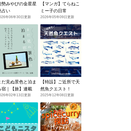
能勢みやびの金星星
【マンガ】てらねこ
座占い
ミー子の日常
026年06年30日更新
2026年05年09日更新
まだ見ぬ景色と泊ま
【特設】ご近所で天
る宿｜【旅】連載
然魚クエスト！
026年02年13日更新
2025年12年08日更新