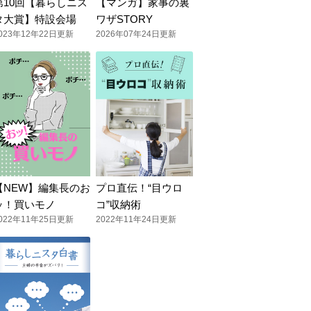
第10回【暮らしニス
【マンガ】家事の裏
タ大賞】特設会場
ワザSTORY
023年12年22日更新
2026年07年24日更新
【NEW】編集長のお
プロ直伝！“目ウロ
ッ！買いモノ
コ”収納術
022年11年25日更新
2022年11年24日更新