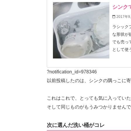
シンク
2017年9
ラシック
な形状が欲しかった！ さっそ
でも売っ
として使
けたグッ
宝！
?notification_id=978346
以前投稿したのは、シンクの隅っこに寄
これはこれで、とっても気に入っていた
そして同じものがもうみつかりませんで
次に選んだ洗い桶がコレ