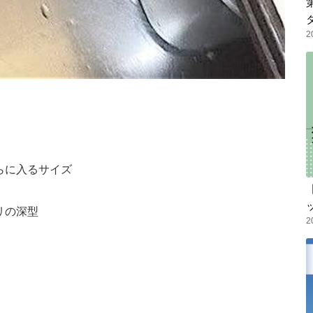
2
らに入るサイズ
リの深型
2