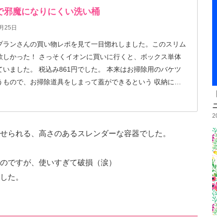
で邪魔になりにくい洗い桶
月25日
プランさんの買い物レポを見て一目惚れしました。このスリム
くイオンに買いに行くと、ボックス単体
ていました。 税込み861円でした。 本来はお掃除用のバケツ
うもので、お掃除道具をしまって蓋ができるという 収納にた
ズですが、私はこれを洗い桶として使います。 とっても重
2
せられる、高さのあるスレンダーな容器でした。
のですが、使いすぎて破損（涙）
した。