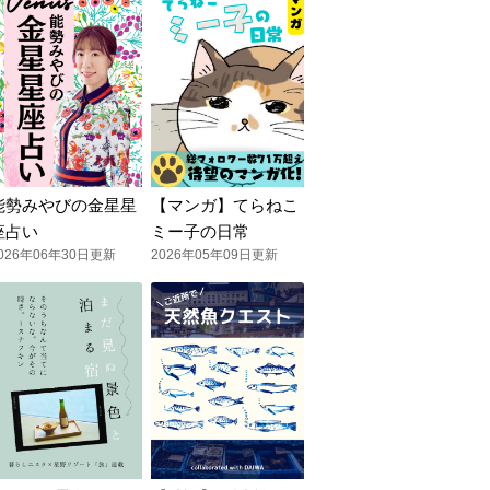
能勢みやびの金星星
【マンガ】てらねこ
座占い
ミー子の日常
026年06年30日更新
2026年05年09日更新