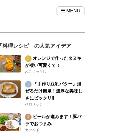
MENU
「料理レシピ」の人気アイデア
オレンジで作ったタヌキ
が凄い可愛くて！
ねこじゃらし
『手作り豆乳バター』混
ぜるだけ簡単！濃厚な美味し
さにビックリ‼︎
ベロリッチ
ビールが進みます！豚バ
ラでおつまみ
カツベイ