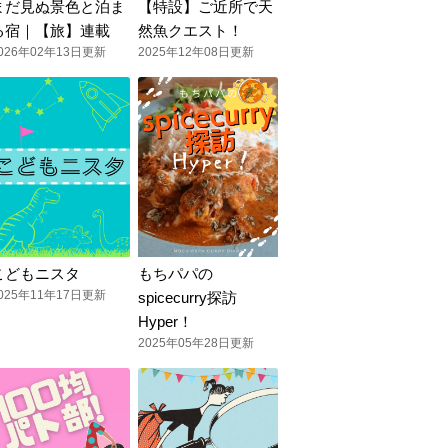
まだ見ぬ景色と泊ま
【特設】ご近所で天
る宿｜【旅】連載
然魚クエスト！
026年02年13日更新
2025年12年08日更新
こどもニスタ
もちパパの
025年11年17日更新
spicecurry探訪
Hyper！
2025年05年28日更新