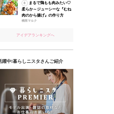
まるで鶏もも肉みたい♡
柔らか～ジューシーな『むね
肉のから揚げ』の作り方
桃咲マルク
アイデアランキングへ
活躍中!暮らしニスタさんご紹介