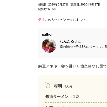
投稿日: 2020年6月27日
更新日: 2020年6月27日
閲覧数: 6,058
4
この人たち
がステキしました
author
わんたる
さん
歳の離れた子供3人のワーママ。簡
納豆とネギ、卵を乗せた簡単冷やし麺で
材料
(1人分)
醤油ラーメン
：1袋