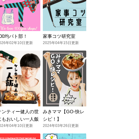
100均パト部！
家事コツ研究室
026年02年10日更新
2025年04年15日更新
ケンティー健人の世
みきママ【GO-快レ
にもおいしい一人飯
シピ！】
024年04年10日更新
2024年03年26日更新