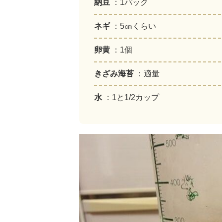
納豆
：1パック
ネギ
：5㎝くらい
卵黄
：1個
きざみ海苔
：適量
水
：1と1/2カップ