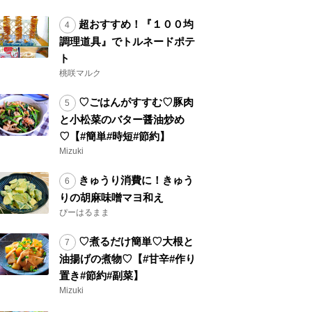
超おすすめ！『１００均
調理道具』でトルネードポテ
ト
桃咲マルク
♡ごはんがすすむ♡豚肉
と小松菜のバター醤油炒め
♡【#簡単#時短#節約】
Mizuki
きゅうり消費に！きゅう
りの胡麻味噌マヨ和え
ぴーはるまま
♡煮るだけ簡単♡大根と
油揚げの煮物♡【#甘辛#作り
置き#節約#副菜】
Mizuki