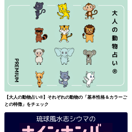
【大人の動物占い®】それぞれの動物の「基本性格＆カラーご
との特徴」をチェック