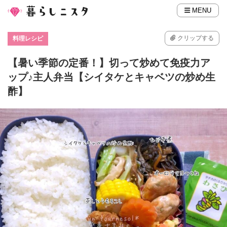
MENU
クリップする
料理レシピ
【暑い季節の定番！】切って炒めて免疫力ア
ップ♪主人弁当【シイタケとキャベツの炒め生
酢】