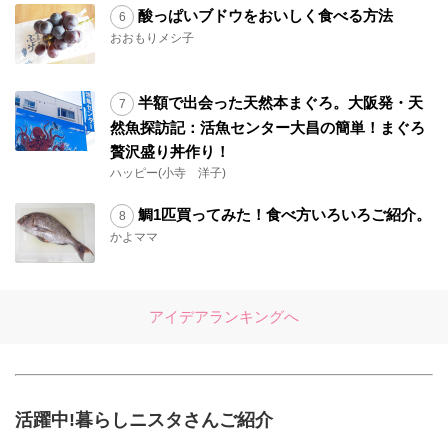
酸っぱいブドウをおいしく食べる方法
おおもりメシ子
半額で出会った天然本まぐろ。大阪発・天
然魚探訪記：活魚センター大昌の簡単！まぐろ
贅沢盛り丼作り！
ハッピー(小寺 洋子)
鯛1匹買ってみた！食べ方いろいろご紹介。
かよママ
アイデアランキングへ
活躍中!暮らしニスタさんご紹介