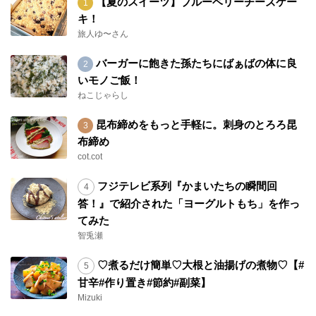
【夏のスイーツ】ブルーベリーチーズケー
キ！
旅人ゆ〜さん
バーガーに飽きた孫たちにばぁばの体に良
いモノご飯！
ねこじゃらし
昆布締めをもっと手軽に。刺身のとろろ昆
布締め
cot.cot
フジテレビ系列『かまいたちの瞬間回
答！』で紹介された「ヨーグルトもち」を作っ
てみた
智兎瀬
♡煮るだけ簡単♡大根と油揚げの煮物♡【#
甘辛#作り置き#節約#副菜】
Mizuki