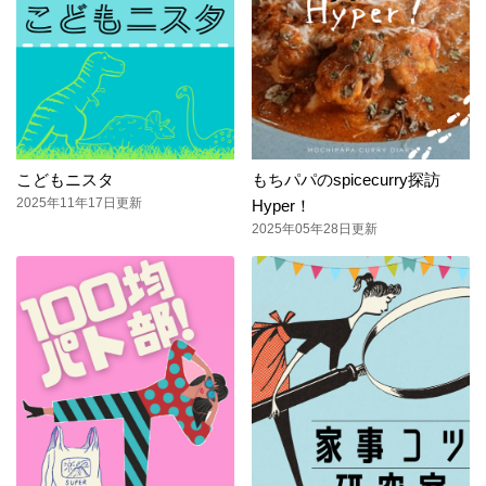
こどもニスタ
もちパパのspicecurry探訪
2025年11年17日更新
Hyper！
2025年05年28日更新