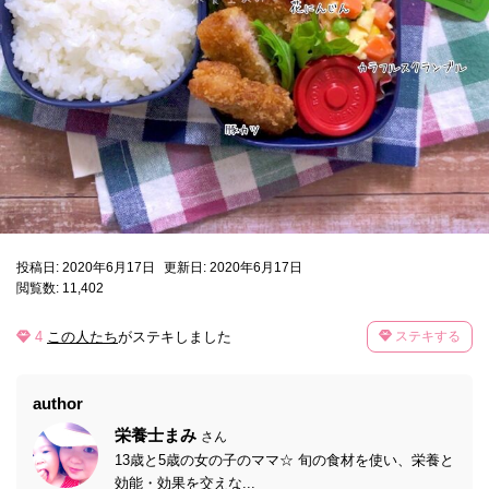
投稿日: 2020年6月17日
更新日: 2020年6月17日
閲覧数: 11,402
4
この人たち
がステキしました
ステキする
author
栄養士まみ
さん
13歳と5歳の女の子のママ☆ 旬の食材を使い、栄養と
効能・効果を交えな...