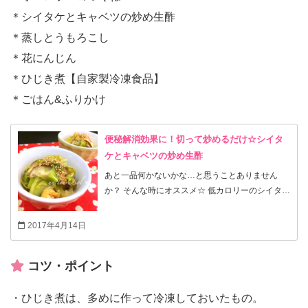
＊シイタケとキャベツの炒め生酢
＊蒸しとうもろこし
＊花にんじん
＊ひじき煮【自家製冷凍食品】
＊ごはん&ふりかけ
便秘解消効果に！切って炒めるだけ☆シイタ
ケとキャベツの炒め生酢
あと一品何かないかな…と思うことありません
か？ そんな時にオススメ☆ 低カロリーのシイタケ
を使った 切って炒めるだけの、お手軽レシピのご
紹介♪ ☆椎茸（シイタケ）の栄養と効能☆ きのこ
2017年4月14日
類にある多糖体のβ-グルカンが多く含まれてお
り、免疫機能の細胞を活性化してくれるので、免
コツ・ポイント
疫力の向上に効果があります。 免疫力や代謝機能
を高める効果のビタミンDが含まれており、β-グ
ルカンと合わせることでストレスを緩和してくれ
・ひじき煮は、多めに作って冷凍しておいたもの。