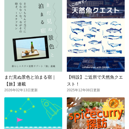
まだ見ぬ景色と泊まる宿｜
【特設】ご近所で天然魚クエ
【旅】連載
スト！
2026年02年13日更新
2025年12年08日更新