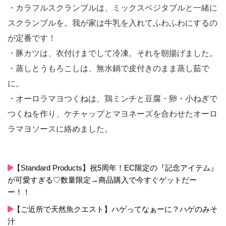
る効果が期待できます。 エリタデニンという成分
・カラフルスクランブルは、ミックスベジタブルと一緒に
が、血中のコレステロールを下げ、血液をサラサ
スクランブルを。我が家は牛乳を入れてふわふわにするの
ラにしてくれる効果があるので、高血圧や動脈硬
化予防となります。 ただ、水に溶けやすい性質が
が定番です！
あるので、料理する際はお味噌汁などの汁まで食
・豚カツは、衣付けまでして冷凍。それを朝揚げました。
べれる料理がオススメですよ♪ 不溶性食物繊維*が
・蒸しとうもろこしは、無水鍋で皮付きのまま蒸し茹で
豊富に含まれているので、便秘を解消してくれる
と共に、ダイエットの強い味方となってくれま
に。
す。 不溶性食物繊維*…水に溶けない食物繊維
・オーロラマヨつくねは、鶏ミンチと豆腐・卵・小ねぎで
で、胃や腸で水分を吸収して大きく膨らむ性質が
つくねを作り、ケチャップとマヨネーズを合わせたオーロ
あります。 水分を一緒に摂取することが大事‼︎
ラマヨソースに絡めました。
【Standard Products】祝5周年！EC限定の『記念アイテム』
が可愛すぎる♡数量限定→商品購入で今すぐゲットだー
ー！！
【ご近所で天然魚クエスト】ハゲってなぁーに？ハゲのみそ
汁