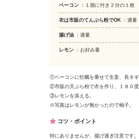
ベーコン
：１個に付き２分の１枚
衣は市販のてんぷら粉でOK
：適量
揚げ油
：適量
レモン
：お好み量
①ベーコンに牡蠣を乗せて生姜、長ネギ
②市販の天ぷら粉で衣を作り、１８０度
③レモンを添える。
※写真はレモンが無かったので柚子。
コツ・ポイント
特にありませんが、揚げ過ぎ注意です。