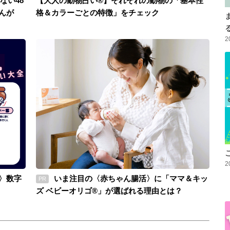
ない48
【大人の動物占い®】それぞれの動物の「基本性
んが
格＆カラーごとの特徴」をチェック
2
2
〉数字
いま注目の〈赤ちゃん腸活〉に「ママ＆キッ
PR
ズ ベビーオリゴ®」が選ばれる理由とは？