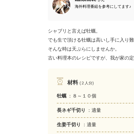
海外料理番組を参考にしてます♪
シャブリと言えば牡蠣。
でも生で頂ける牡蠣は高いし手に入り難
そんな時は天ぷらにしませんか。
古い料理本のレシピですが、我が家の定
材料
(２人分)
牡蠣
：８～１０個
長ネギ千切り
：適量
生姜千切り
：適量