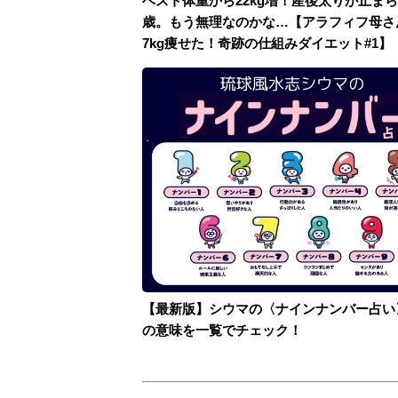
ベスト体重から22kg増！産後太りが止まら
歳。もう無理なのかな…【アラフィフ母さ
7kg痩せた！奇跡の仕組みダイエット#1】
【最新版】シウマの〈ナインナンバー占い
の意味を一覧でチェック！