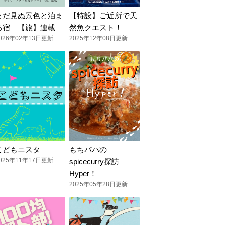
まだ見ぬ景色と泊ま
【特設】ご近所で天
る宿｜【旅】連載
然魚クエスト！
026年02年13日更新
2025年12年08日更新
こどもニスタ
もちパパの
025年11年17日更新
spicecurry探訪
Hyper！
2025年05年28日更新