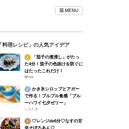
MENU
「料理レシピ」の人気アイデア
「茄子の煮浸し」がたっ
た4分！茄子の色抜けを防ぐに
はたったこれだけ！
舞mai
かき氷シロップとアガー
で作る！プルプル食感「ブル
ーハワイ七夕ゼリー」
しらたま
♡レンジde6分♡なすの甘
辛そぼろあん♡