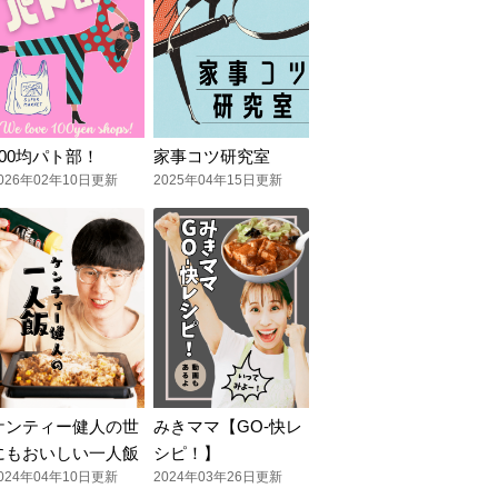
100均パト部！
家事コツ研究室
026年02年10日更新
2025年04年15日更新
ケンティー健人の世
みきママ【GO-快レ
にもおいしい一人飯
シピ！】
024年04年10日更新
2024年03年26日更新