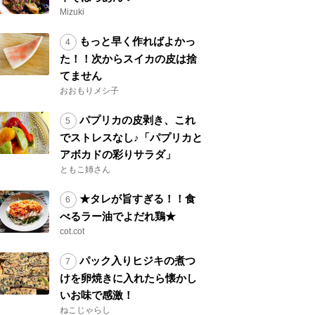
Mizuki
もっと早く作ればよかっ
た！！次からスイカの皮は捨
てません
おおもりメシ子
パプリカの皮剥き、これ
でストレスなし♪「パプリカと
アボカドの彩りサラダ」
ともこ姉さん
★タレが旨すぎる！！食
べるラー油でよだれ鶏★
cot.cot
パック入りヒジキの煮つ
けを卵焼きに入れたら懐かし
いお味で感激！
ねこじゃらし