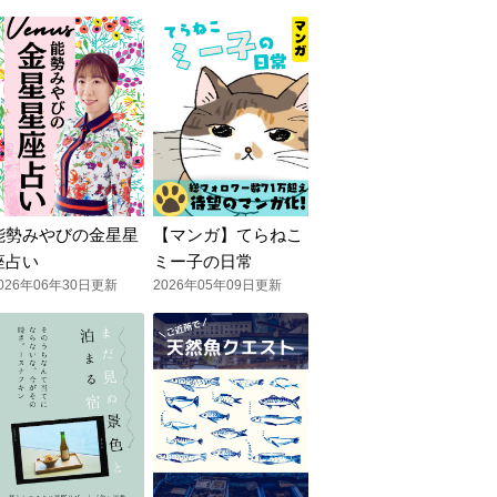
能勢みやびの金星星
【マンガ】てらねこ
座占い
ミー子の日常
026年06年30日更新
2026年05年09日更新