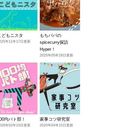
こどもニスタ
もちパパの
025年11年17日更新
spicecurry探訪
Hyper！
2025年05年28日更新
100均パト部！
家事コツ研究室
026年02年10日更新
2025年04年15日更新