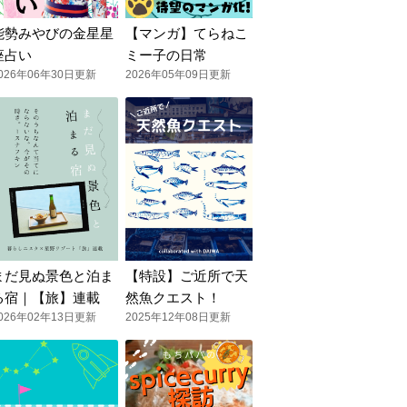
能勢みやびの金星星
【マンガ】てらねこ
座占い
ミー子の日常
026年06年30日更新
2026年05年09日更新
まだ見ぬ景色と泊ま
【特設】ご近所で天
る宿｜【旅】連載
然魚クエスト！
026年02年13日更新
2025年12年08日更新