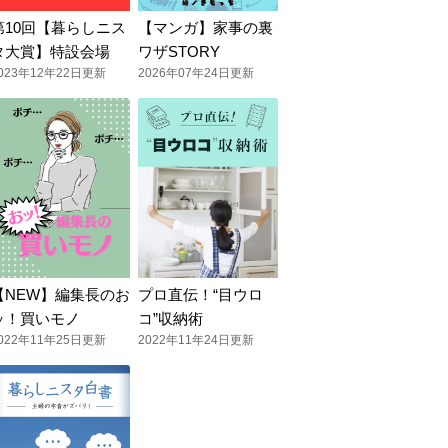
第10回【暮らしニス
【マンガ】家事の裏
タ大賞】特設会場
ワザSTORY
023年12年22日更新
2026年07年24日更新
【NEW】編集長のお
プロ直伝！“目ウロ
ッ！買いモノ
コ”収納術
022年11年25日更新
2022年11年24日更新