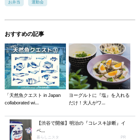
お弁当
運動会
おすすめの記事
「天然魚クエスト in Japan
ヨーグルトに『塩』を入れる
collaborated wi...
だけ！大人がワ...
【渋谷で開催】明治の『コレスキ診断』イ
ベ...
暮らしニスタ
PR