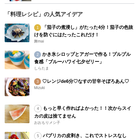
「料理レシピ」の人気アイデア
「茄子の煮浸し」がたった4分！茄子の色抜
けを防ぐにはたったこれだけ！
舞mai
かき氷シロップとアガーで作る！プルプル
食感「ブルーハワイ七夕ゼリー」
しらたま
♡レンジde6分♡なすの甘辛そぼろあん♡
Mizuki
もっと早く作ればよかった！！次からスイ
カの皮は捨てません
おおもりメシ子
パプリカの皮剥き、これでストレスなし