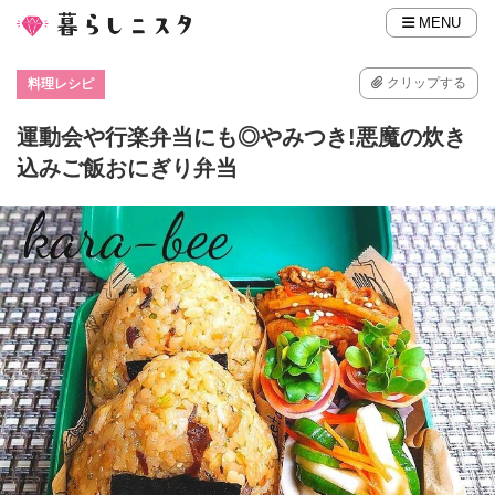
MENU
クリップする
料理レシピ
運動会や行楽弁当にも◎やみつき!悪魔の炊き
込みご飯おにぎり弁当