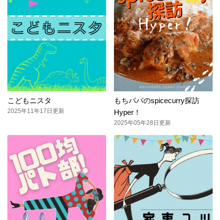
こどもニスタ
もちパパのspicecurry探訪
2025年11年17日更新
Hyper！
2025年05年28日更新