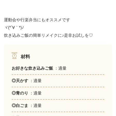
運動会や行楽弁当にもオススメです
ヾ(*´∀｀*)ﾉ
炊き込みご飯の簡単リメイクに♪是非お試しを♡
材料
お好きな炊き込みご飯
：適量
◎天かす
：適量
◎青のり
：適量
◎白ごま
：適量