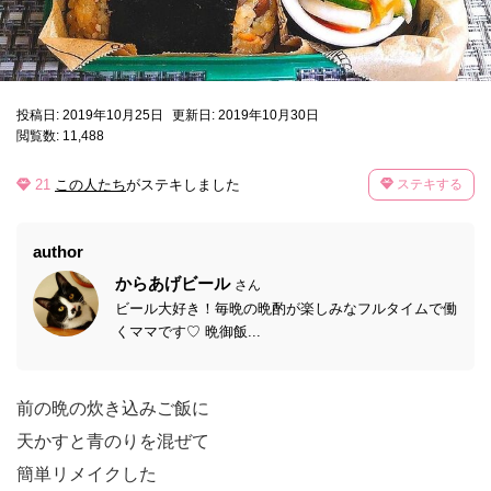
投稿日: 2019年10月25日
更新日: 2019年10月30日
閲覧数: 11,488
21
この人たち
がステキしました
ステキする
author
からあげビール
さん
ビール大好き！毎晩の晩酌が楽しみなフルタイムで働
くママです♡ 晩御飯...
前の晩の炊き込みご飯に
天かすと青のりを混ぜて
簡単リメイクした