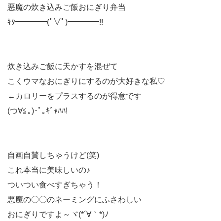
悪魔の炊き込みご飯おにぎり弁当
ｷﾀ━━━━(ﾟ∀ﾟ)━━━━!!
炊き込みご飯に天かすを混ぜて
こくウマなおにぎりにするのが大好きな私♡
←カロリーをプラスするのが得意です
(つ∀≦｡)･ﾟ｡ｷﾞｬﾊﾊ!
自画自賛しちゃうけど(笑)
これ本当に美味しいの♪
ついつい食べすぎちゃう！
悪魔の〇〇のネーミングにふさわしい
おにぎりですよ～ヾ(*´∀｀*)ﾉ