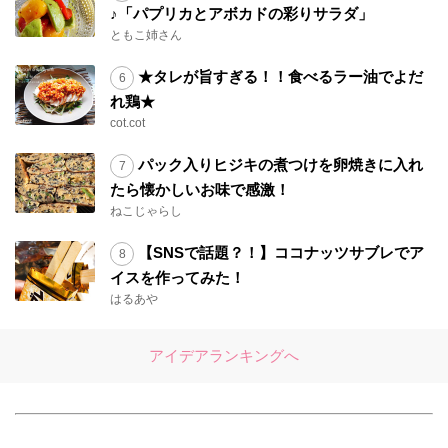
♪「パプリカとアボカドの彩りサラダ」
ともこ姉さん
★タレが旨すぎる！！食べるラー油でよだ
れ鶏★
cot.cot
パック入りヒジキの煮つけを卵焼きに入れ
たら懐かしいお味で感激！
ねこじゃらし
【SNSで話題？！】ココナッツサブレでア
イスを作ってみた！
はるあや
アイデアランキングへ