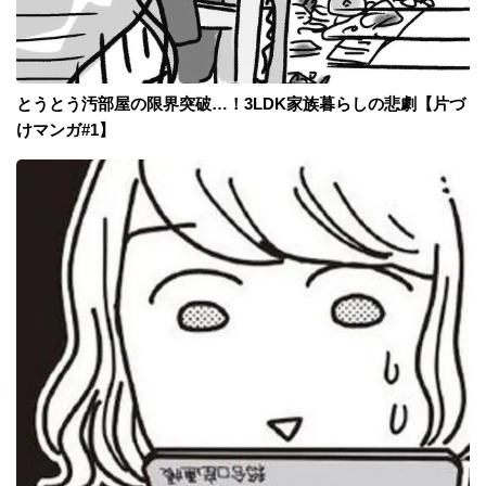
とうとう汚部屋の限界突破…！3LDK家族暮らしの悲劇【片づ
けマンガ#1】