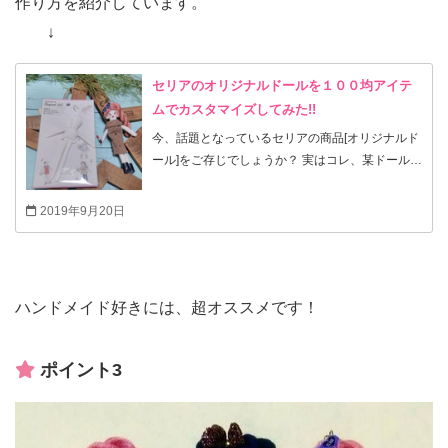
作り方を紹介しています。
↓
セリアのオリジナルドールを１００均アイテ
ムでカスタマイズしてみた!!
今、話題となっているセリアの商品[オリジナルド
ール]をご存じでしょうか？ 実はコレ、某ドールチ
ャームの本体に激似なのです! 手芸店や専門ショッ
プで買えば、５００円弱のものが、１００円だな
2019年9月20日
んてっ!? これは、ハンドメイド好きには買わない
手はないでしょ！！ 今回はこの商品を使って、す
べて１００円ショップのアイテムでカスタマイズ
してみました！
ハンドメイド好きには、超オススメです！
ポイント3