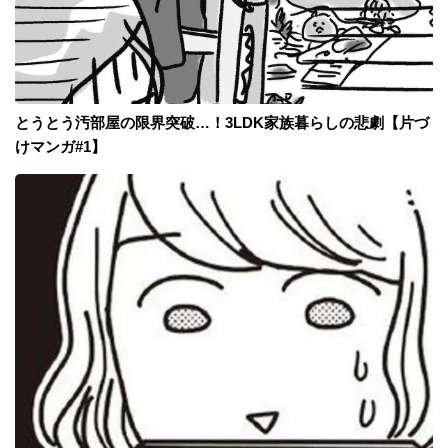
とうとう汚部屋の限界突破…！3LDK家族暮らしの悲劇【片づ
けマンガ#1】