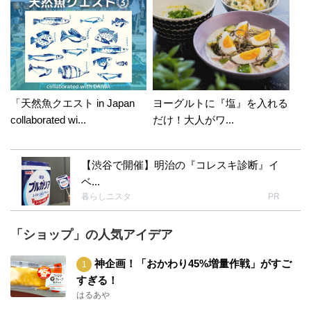
「天然魚クエスト in Japan
ヨーグルトに『塩』を入れる
collaborated wi...
だけ！大人がワ...
【渋谷で開催】明治の『コレスキ診断』イ
ベ...
暮らしニスタ
PR
「ショップ」の人気アイデア
神企画！「おかわり45%増量作戦」がすご
すぎる！
はるあや