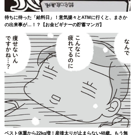
待ちに待った「給料日」！意気揚々とATMに行くと、まさか
の出来事が…！？【お金ビギナーの貯蓄マンガ】
ベスト体重から22kg増！産後太りが止まらない48歳。もう無