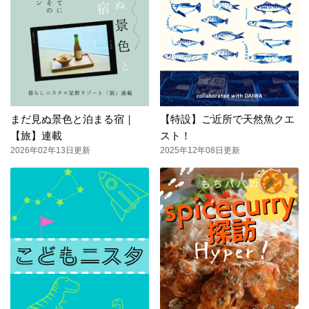
まだ見ぬ景色と泊まる宿｜
【特設】ご近所で天然魚クエ
【旅】連載
スト！
2026年02年13日更新
2025年12年08日更新