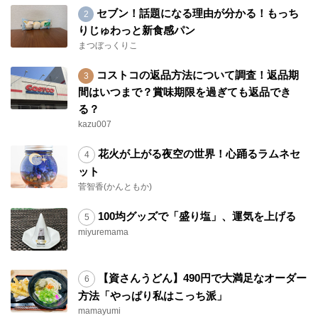
セブン！話題になる理由が分かる！もっち
りじゅわっと新食感パン
まつぼっくりこ
コストコの返品方法について調査！返品期
間はいつまで？賞味期限を過ぎても返品でき
る？
kazu007
花火が上がる夜空の世界！心踊るラムネセ
ット
菅智香(かんともか)
100均グッズで「盛り塩」、運気を上げる
miyuremama
【資さんうどん】490円で大満足なオーダー
方法「やっぱり私はこっち派」
mamayumi