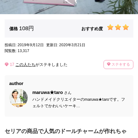
108円
価格
おすすめ度
投稿日: 2019年9月12日
更新日: 2020年3月21日
閲覧数: 13,317
17
この人たち
がステキしました
ステキする
author
maruwa★taro
さん
ハンドメイドクリエイターのmaruwa★taroです。フ
ェルトでかわいいケーキ...
セリアの商品で人気のドールチャームが作れちゃ