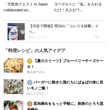
「天然魚クエスト in Japan
ヨーグルトに『塩』を入れる
collaborated wi...
だけ！大人がワ...
【渋谷で開催】明治の『コレスキ診断』イ
ベ...
暮らしニスタ
PR
「料理レシピ」の人気アイデア
【夏のスイーツ】ブルーベリーチーズケー
キ！
旅人ゆ〜さん
バーガーに飽きた孫たちにばぁばの体に良
いモノご飯！
ねこじゃらし
昆布締めをもっと手軽に。刺身のとろろ昆
布締め