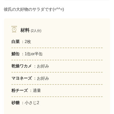
彼氏の大好物のサラダです(=^^=)
材料
(2人分)
白菜
：2枚
鯖缶
：1缶or半缶
乾燥ワカメ
：お好み
マヨネーズ
：お好み
粉チーズ
：適量
砂糖
：小さじ2