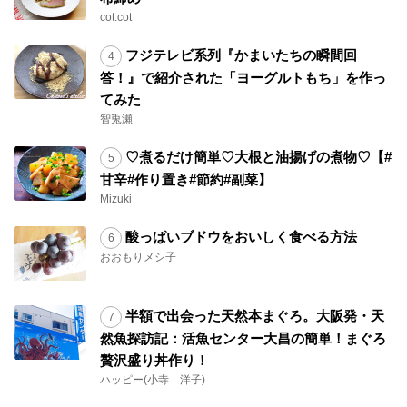
cot.cot
フジテレビ系列『かまいたちの瞬間回
答！』で紹介された「ヨーグルトもち」を作っ
てみた
智兎瀬
♡煮るだけ簡単♡大根と油揚げの煮物♡【#
甘辛#作り置き#節約#副菜】
Mizuki
酸っぱいブドウをおいしく食べる方法
おおもりメシ子
半額で出会った天然本まぐろ。大阪発・天
然魚探訪記：活魚センター大昌の簡単！まぐろ
贅沢盛り丼作り！
ハッピー(小寺 洋子)