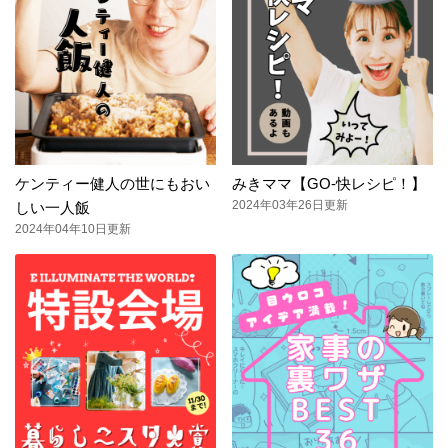
ケンティー健人の世にもおい
みきママ【GO-快レシピ！】
2024年03年26日更新
しい一人飯
2024年04年10日更新