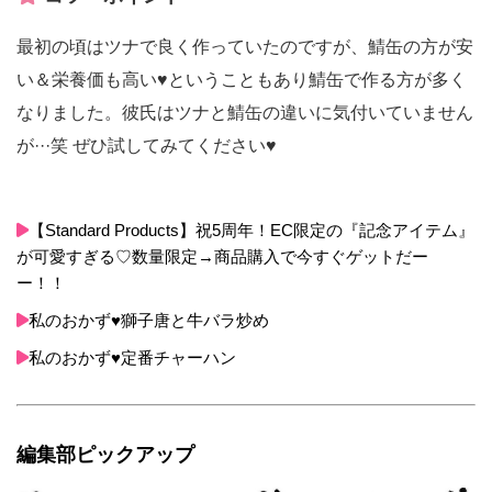
最初の頃はツナで良く作っていたのですが、鯖缶の方が安
い＆栄養価も高い♥ということもあり鯖缶で作る方が多く
なりました。彼氏はツナと鯖缶の違いに気付いていません
が···笑 ぜひ試してみてください♥
【Standard Products】祝5周年！EC限定の『記念アイテム』
が可愛すぎる♡数量限定→商品購入で今すぐゲットだー
ー！！
私のおかず♥獅子唐と牛バラ炒め
私のおかず♥定番チャーハン
編集部ピックアップ