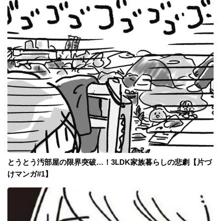
とうとう汚部屋の限界突破…！3LDK家族暮らしの悲劇【片づ
けマンガ#1】