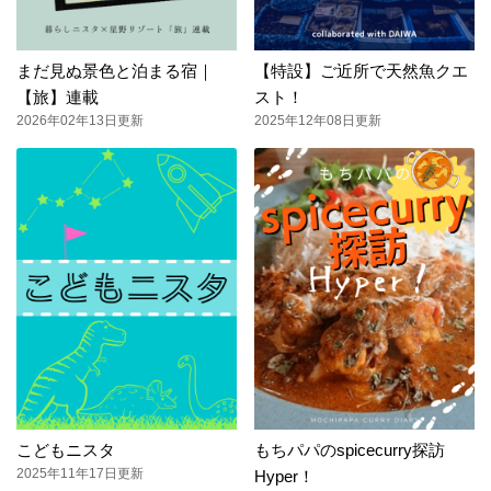
まだ見ぬ景色と泊まる宿｜
【特設】ご近所で天然魚クエ
【旅】連載
スト！
2026年02年13日更新
2025年12年08日更新
こどもニスタ
もちパパのspicecurry探訪
2025年11年17日更新
Hyper！