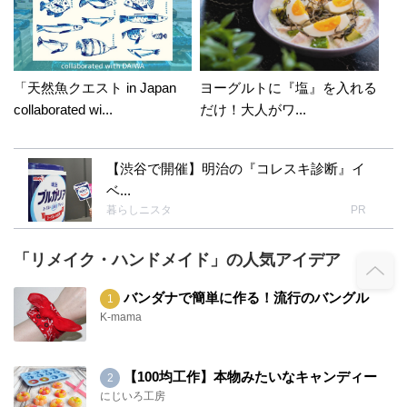
「天然魚クエスト in Japan
ヨーグルトに『塩』を入れる
collaborated wi...
だけ！大人がワ...
【渋谷で開催】明治の『コレスキ診断』イ
ベ...
暮らしニスタ
PR
「リメイク・ハンドメイド」の人気アイデア
バンダナで簡単に作る！流行のバングル
K-mama
【100均工作】本物みたいなキャンディー
にじいろ工房