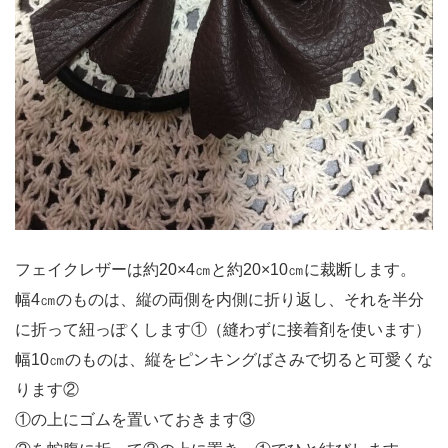
フェイクレザーは約20×4㎝と約20×10㎝に裁断します。
幅4㎝のものは、縦の両側を内側に折り返し、それを半分
に折って紐っぽくします①（縫わずに接着剤を使います）
幅10㎝のものは、縦をピンキングばさみで切ると可愛くな
ります②
①の上にゴムを置いておきます③