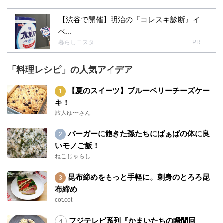
【渋谷で開催】明治の『コレスキ診断』イ
ベ...
暮らしニスタ
PR
「料理レシピ」の人気アイデア
【夏のスイーツ】ブルーベリーチーズケー
キ！
旅人ゆ〜さん
バーガーに飽きた孫たちにばぁばの体に良
いモノご飯！
ねこじゃらし
昆布締めをもっと手軽に。刺身のとろろ昆
布締め
cot.cot
フジテレビ系列『かまいたちの瞬間回