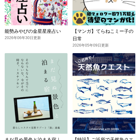
能勢みやびの金星星座占い
【マンガ】てらねこミー子の
2026年06年30日更新
日常
2026年05年09日更新
まだ見ぬ景色と泊まる宿｜
【特設】ご近所で天然魚クエ