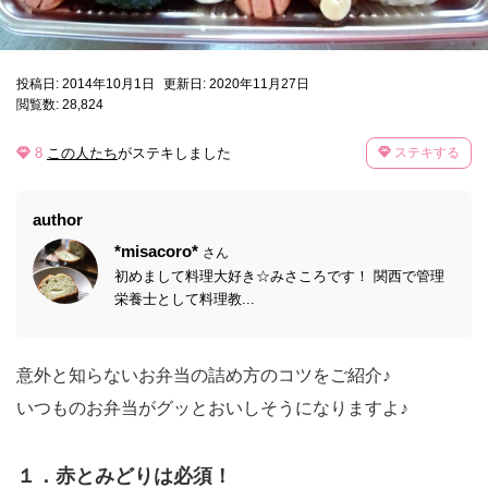
投稿日: 2014年10月1日
更新日: 2020年11月27日
閲覧数: 28,824
8
この人たち
がステキしました
ステキする
author
*misacoro*
さん
初めまして料理大好き☆みさころです！ 関西で管理
栄養士として料理教...
意外と知らないお弁当の詰め方のコツをご紹介♪
いつものお弁当がグッとおいしそうになりますよ♪
１．赤とみどりは必須！