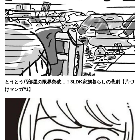
とうとう汚部屋の限界突破…！3LDK家族暮らしの悲劇【片づ
けマンガ#1】