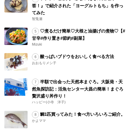
答！』で紹介された「ヨーグルトもち」を作っ
てみた
智兎瀬
♡煮るだけ簡単♡大根と油揚げの煮物♡【#
甘辛#作り置き#節約#副菜】
Mizuki
酸っぱいブドウをおいしく食べる方法
おおもりメシ子
半額で出会った天然本まぐろ。大阪発・天
然魚探訪記：活魚センター大昌の簡単！まぐろ
贅沢盛り丼作り！
ハッピー(小寺 洋子)
鯛1匹買ってみた！食べ方いろいろご紹介。
かよママ