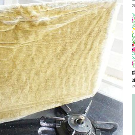
張り切ってシロッコファンも 綺麗にしとくことに～～～｡.:♪
2
＊⌒―⌒＊))) とは言っても、ズボラな私は「ざっくり大掃除」。
楽に、そして綺麗に。 話題のお掃除プリンスこと 石ちゃん
術も拝借＾＾
2