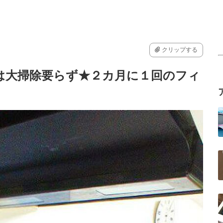
クリップする
は大掃除要らず★２カ月に１回のフィ