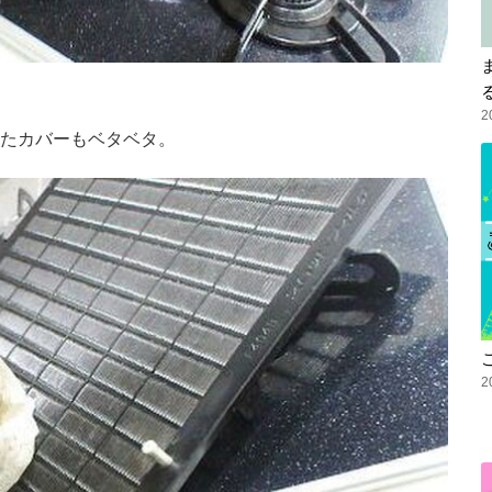
2
たカバーもベタベタ。
2