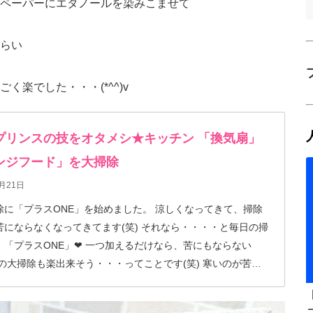
ペーパーにエタノールを染みこませて
らい
楽でした・・・(*^^)v
プリンスの技をオタメシ★キッチン 「換気扇」
ンジフード」を大掃除
月21日
プラスONE」を始めました。 涼しくなってきて、掃除
苦にならなくなってきてます(笑) それなら・・・・と毎日の掃
、「プラスONE」❤ 一つ加えるだけなら、苦にもならない
末の大掃除も楽出来そう・・・ってことです(笑) 寒いのが苦手
すい今が掃除には最適(笑) まずは、キッチン 「換気
レンジフード」を・・・ 年末 思いっきり楽するため