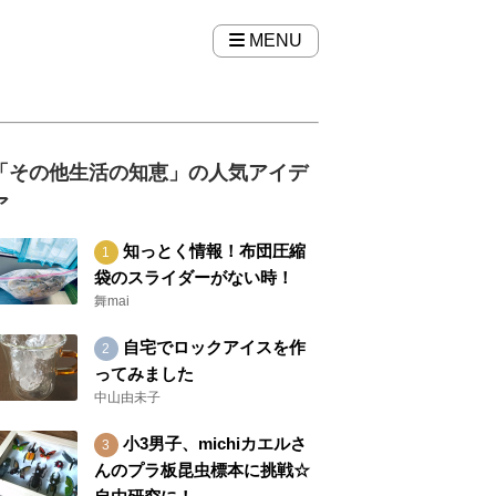
MENU
「その他生活の知恵」の人気アイデ
ア
知っとく情報！布団圧縮
袋のスライダーがない時！
舞mai
自宅でロックアイスを作
ってみました
中山由未子
小3男子、michiカエルさ
んのプラ板昆虫標本に挑戦☆