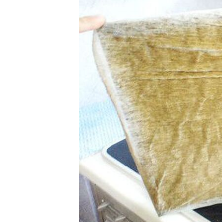
に・・・と
＊:･'(
とにかく
のお掃除