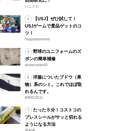
自由研究に！
ハニクロ
【USJ】ぜひ試して！
USJゲームで景品ゲットのコ
ツ！
happydaimama
野球のユニフォームのズ
ボンの簡単補修
snowcrystal45
洋服についたブドウ（果
物）系のシミ。これでほぼ取
れるんです。
RIRICOCO
たった５分！コストコの
プレスシールがサッと切れる
ようになる方法
香村薫