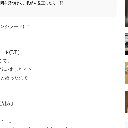
間を見つけて、収納を見直したり、簡...
ンジフード(^^ゞ
T.T )
くて、
洗いました＾＾
っと経ったので、
流板は、
・・。