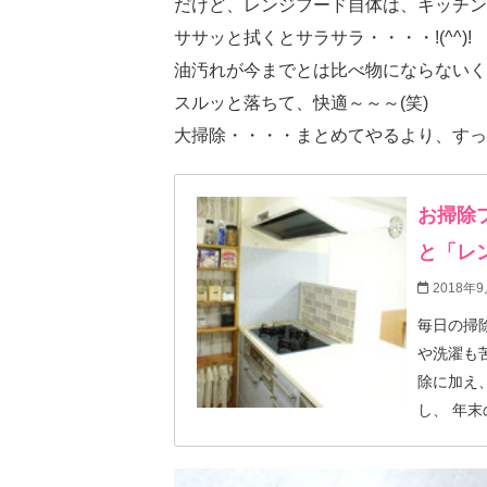
だけど、レンジフード自体は、キッチン
ササッと拭くとサラサラ・・・・!(^^)!
油汚れが今までとは比べ物にならないく
スルッと落ちて、快適～～～(笑)
大掃除・・・・まとめてやるより、すっごく
お掃除
と「レ
2018年9
毎日の掃除に「
や洗濯も
除に加え
し、 年
なので、動きや
扇」と「