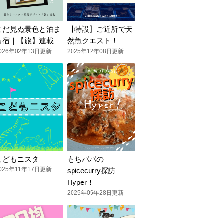
まだ見ぬ景色と泊ま
【特設】ご近所で天
る宿｜【旅】連載
然魚クエスト！
026年02年13日更新
2025年12年08日更新
こどもニスタ
もちパパの
025年11年17日更新
spicecurry探訪
Hyper！
2025年05年28日更新