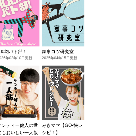
100均パト部！
家事コツ研究室
026年02年10日更新
2025年04年15日更新
ケンティー健人の世
みきママ【GO-快レ
にもおいしい一人飯
シピ！】