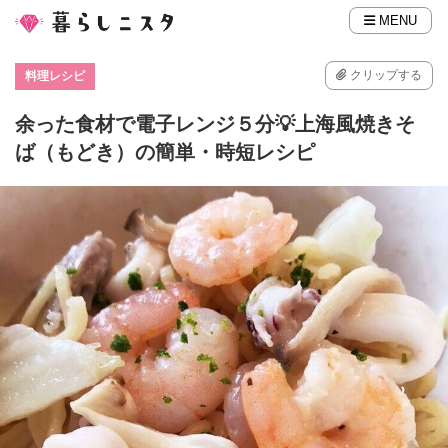
MENU
クリップする
料理レシピ
余った食材で電子レンジ５分💡上海風焼きそ
ば（もどき）の簡単・時短レシピ