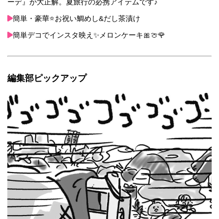
ーデ』が大正解。夏旅行の必携アイテムです♪
簡単・豪華⭐️お祝い鯛めし&だし茶漬け
簡単デコでインスタ映え✨メロンケーキ🎀🍈🌹
編集部ピックアップ