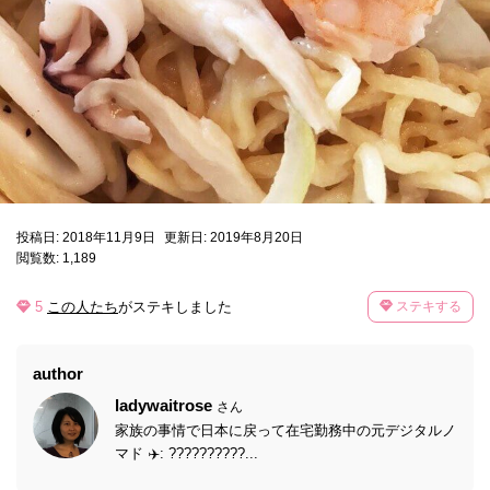
投稿日: 2018年11月9日
更新日: 2019年8月20日
閲覧数: 1,189
5
この人たち
がステキしました
ステキする
author
ladywaitrose
さん
家族の事情で日本に戻って在宅勤務中の元デジタルノ
マド ✈️: ??????????...