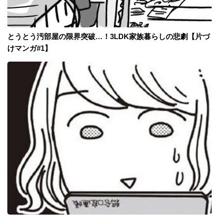
とうとう汚部屋の限界突破…！3LDK家族暮らしの悲劇【片づ
けマンガ#1】