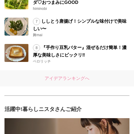
ダ♡おつまみにGOOD
himinobi
ししとう唐揚げ！シンプルな味付けで美味
しい〜
舞mai
『手作り豆乳バター』混ぜるだけ簡単！濃
厚な美味しさにビックリ‼︎
ベロリッチ
アイデアランキングへ
活躍中!暮らしニスタさんご紹介