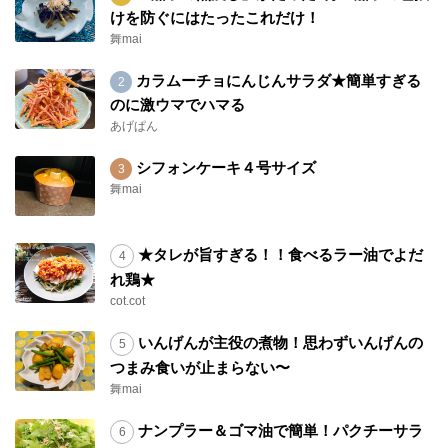
けを防ぐにはたったこれだけ！
舞mai
カラムーチョにんじんサラダ★簡単すぎる
のに激ウマでハマる
あげぱん
シフォンケーキ４号サイズ
舞mai
★タレが旨すぎる！！食べるラー油でよだ
れ鶏★
cot.cot
いんげんが主役の煮物！思わずいんげんの
つまみ食いが止まらない〜
舞mai
ナンプラー＆ゴマ油で簡単！パクチーサラ