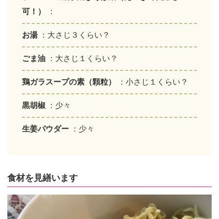
可！）
：
お湯
：大さじ３くらい？
ごま油
：大さじ１くらい？
鶏ガラスープの素（顆粒）
：小さじ１くらい？
黒胡椒
：少々
生姜パウダー
：少々
食材を見繕います