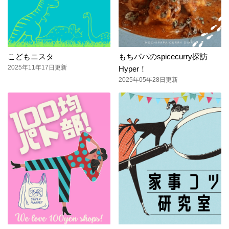
こどもニスタ
もちパパのspicecurry探訪
2025年11年17日更新
Hyper！
2025年05年28日更新