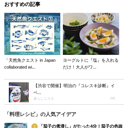
おすすめの記事
「天然魚クエスト in Japan
ヨーグルトに『塩』を入れる
collaborated wi...
だけ！大人がワ...
【渋谷で開催】明治の『コレスキ診断』イ
ベ...
暮らしニスタ
PR
「料理レシピ」の人気アイデア
「茄子の煮浸し」がたった4分！茄子の色抜