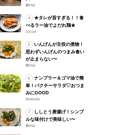
舞mai
★タレが旨すぎる！！食
べるラー油でよだれ鶏★
cot.cot
いんげんが主役の煮物！
思わずいんげんのつまみ食い
が止まらない〜
舞mai
ナンプラー＆ゴマ油で簡
単！パクチーサラダ♡おつま
みにGOOD
himinobi
ししとう唐揚げ！シンプ
ルな味付けで美味しい〜
舞mai