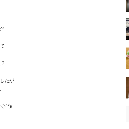
?
て
?
したが
…
^*)/