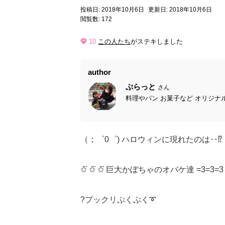
投稿日: 2018年10月6日
更新日: 2018年10月6日
閲覧数: 172
10
この人たち
がステキしました
author
ぷらっと
さん
料理やパン お菓子など オリジナル
（；゜0゜) ハロウィンに現れたのは‥⁉️
✩⃛ ✩⃛ ✩⃛ 巨大かぼちゃのオバケ達 =3=3=3
?プックリぷくぷく➰