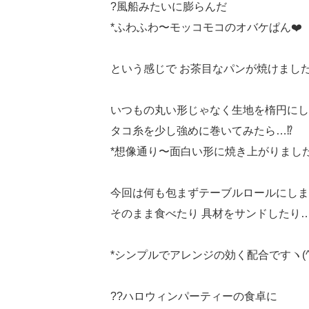
?風船みたいに膨らんだ
*ふわふわ〜モッコモコのオバケぱん❤️
という感じで お茶目なパンが焼けました
いつもの丸い形じゃなく生地を楕円にし
タコ糸を少し強めに巻いてみたら…⁉︎
*想像通り〜面白い形に焼き上がりました
今回は何も包まずテーブルロールにしま
そのまま食べたり 具材をサンドしたり
*シンプルでアレンジの効く配合ですヽ(^◇
??ハロウィンパーティーの食卓に