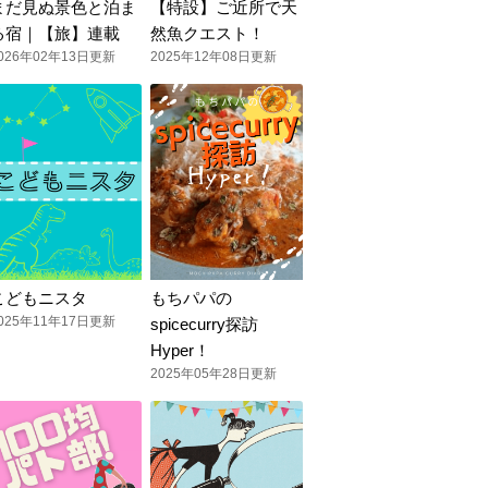
まだ見ぬ景色と泊ま
【特設】ご近所で天
る宿｜【旅】連載
然魚クエスト！
026年02年13日更新
2025年12年08日更新
こどもニスタ
もちパパの
025年11年17日更新
spicecurry探訪
Hyper！
2025年05年28日更新