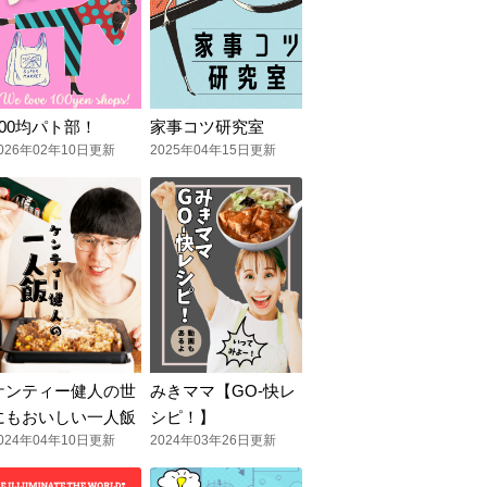
100均パト部！
家事コツ研究室
026年02年10日更新
2025年04年15日更新
ケンティー健人の世
みきママ【GO-快レ
にもおいしい一人飯
シピ！】
024年04年10日更新
2024年03年26日更新