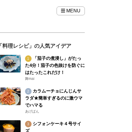
MENU
「料理レシピ」の人気アイデア
「茄子の煮浸し」がたっ
た4分！茄子の色抜けを防ぐに
はたったこれだけ！
舞mai
カラムーチョにんじんサ
ラダ★簡単すぎるのに激ウマ
でハマる
あげぱん
シフォンケーキ４号サイ
ズ