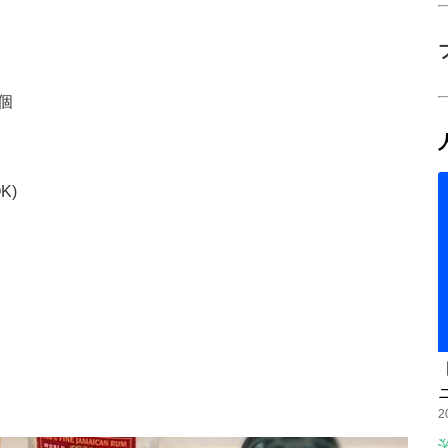
個
K)
2