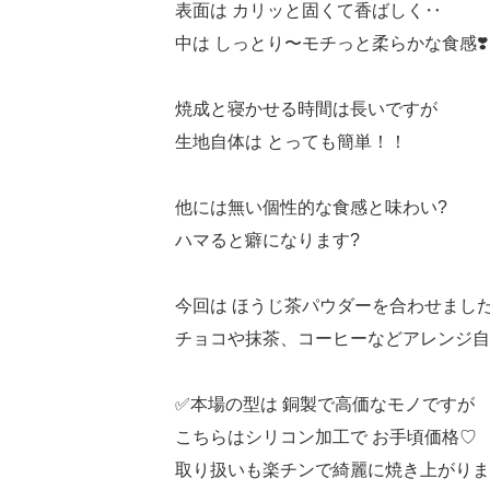
表面は カリッと固くて香ばしく‥
中は しっとり〜モチっと柔らかな食感❣️
焼成と寝かせる時間は長いですが
生地自体は とっても簡単！！
他には無い個性的な食感と味わい?
ハマると癖になります?
今回は ほうじ茶パウダーを合わせまし
チョコや抹茶、コーヒーなどアレンジ自在
✅本場の型は 銅製で高価なモノですが
こちらはシリコン加工で お手頃価格♡
取り扱いも楽チンで綺麗に焼き上がりま