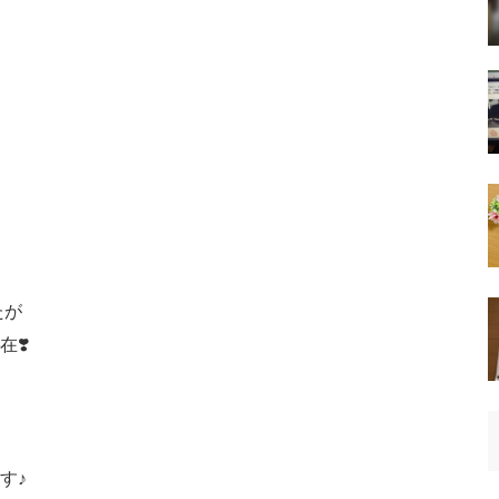
たが
❣️
す♪