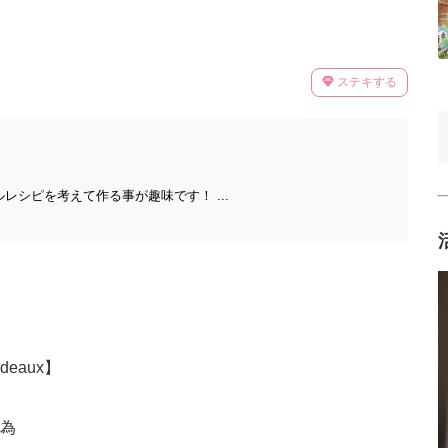
ステキする
レシピを考えて作る事が趣味です！ ...
deaux】
為