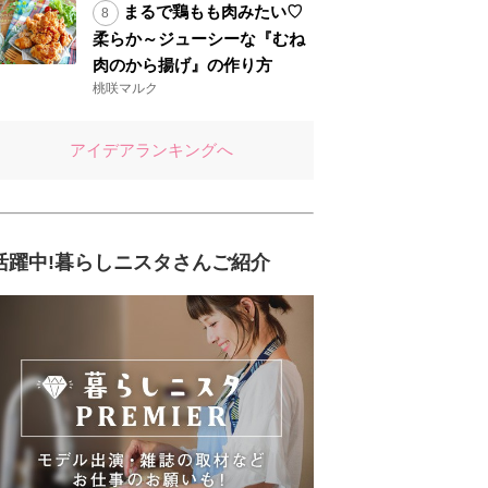
まるで鶏もも肉みたい♡
柔らか～ジューシーな『むね
肉のから揚げ』の作り方
桃咲マルク
アイデアランキングへ
活躍中!暮らしニスタさんご紹介