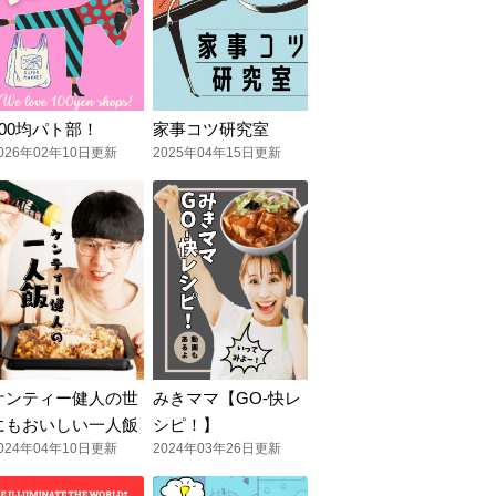
100均パト部！
家事コツ研究室
026年02年10日更新
2025年04年15日更新
ケンティー健人の世
みきママ【GO-快レ
にもおいしい一人飯
シピ！】
024年04年10日更新
2024年03年26日更新