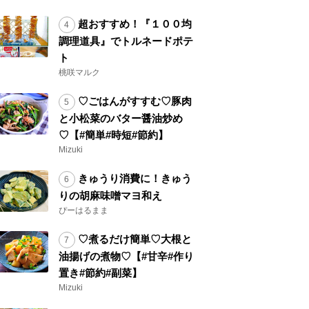
超おすすめ！『１００均
調理道具』でトルネードポテ
ト
桃咲マルク
♡ごはんがすすむ♡豚肉
と小松菜のバター醤油炒め
♡【#簡単#時短#節約】
Mizuki
きゅうり消費に！きゅう
りの胡麻味噌マヨ和え
ぴーはるまま
♡煮るだけ簡単♡大根と
油揚げの煮物♡【#甘辛#作り
置き#節約#副菜】
Mizuki