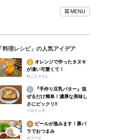
MENU
「料理レシピ」の人気アイデア
オレンジで作ったタヌキ
が凄い可愛くて！
ねこじゃらし
『手作り豆乳バター』混
ぜるだけ簡単！濃厚な美味し
さにビックリ‼︎
ベロリッチ
ビールが進みます！豚バ
ラでおつまみ
カツベイ