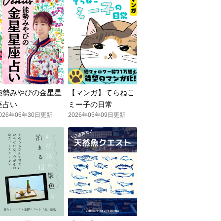
能勢みやびの金星星
【マンガ】てらねこ
座占い
ミー子の日常
026年06年30日更新
2026年05年09日更新