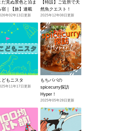
まだ見ぬ景色と泊ま
【特設】ご近所で天
る宿｜【旅】連載
然魚クエスト！
026年02年13日更新
2025年12年08日更新
こどもニスタ
もちパパの
025年11年17日更新
spicecurry探訪
Hyper！
2025年05年28日更新