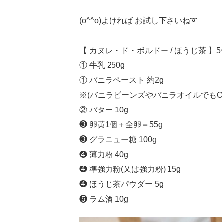
(o^^o)よければ お試し下さいね➰
【 カヌレ・ド・ボルドー / ほうじ茶 】5
① 牛乳 250g
① バニラペースト 約2g
※(バニラビーンズやバニラオイルでもO
② バター 10g
❸ 卵黄1個＋全卵＝55g
❸ グラニュー糖 100g
❹ 薄力粉 40g
❹ 準強力粉(又は強力粉) 15g
❹ ほうじ茶パウダー 5g
❺ ラム酒 10g