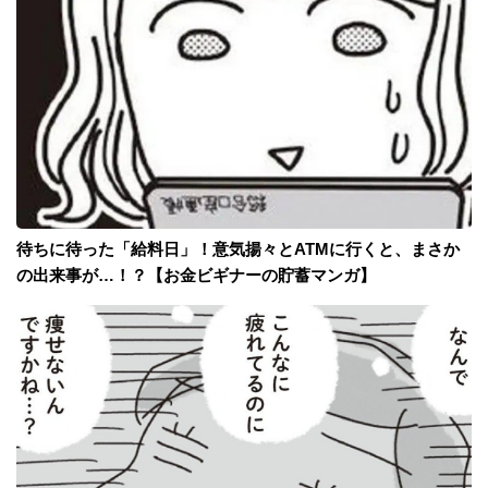
待ちに待った「給料日」！意気揚々とATMに行くと、まさか
の出来事が…！？【お金ビギナーの貯蓄マンガ】