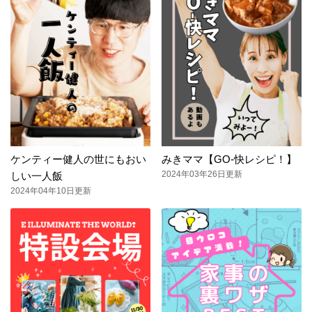
ケンティー健人の世にもおい
みきママ【GO-快レシピ！】
2024年03年26日更新
しい一人飯
2024年04年10日更新