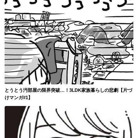
とうとう汚部屋の限界突破…！3LDK家族暮らしの悲劇【片づ
けマンガ#1】