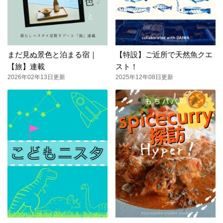
まだ見ぬ景色と泊まる宿｜
【特設】ご近所で天然魚クエ
【旅】連載
スト！
2026年02年13日更新
2025年12年08日更新