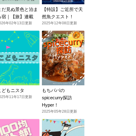
まだ見ぬ景色と泊ま
【特設】ご近所で天
る宿｜【旅】連載
然魚クエスト！
026年02年13日更新
2025年12年08日更新
こどもニスタ
もちパパの
025年11年17日更新
spicecurry探訪
Hyper！
2025年05年28日更新