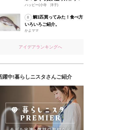
ハッピー(小寺 洋子)
鯛1匹買ってみた！食べ方
いろいろご紹介。
かよママ
アイデアランキングへ
活躍中!暮らしニスタさんご紹介