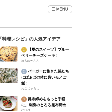
MENU
「料理レシピ」の人気アイデア
【夏のスイーツ】ブルー
ベリーチーズケーキ！
旅人ゆ〜さん
バーガーに飽きた孫たち
にばぁばの体に良いモノご
飯！
ねこじゃらし
昆布締めをもっと手軽
に。刺身のとろろ昆布締め
cot.cot