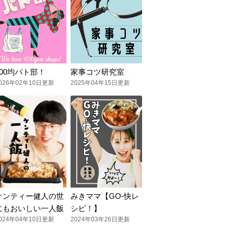
100均パト部！
家事コツ研究室
026年02年10日更新
2025年04年15日更新
ケンティー健人の世
みきママ【GO-快レ
にもおいしい一人飯
シピ！】
024年04年10日更新
2024年03年26日更新