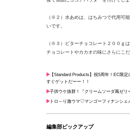
（※２）水あめは、はちみつで代用可能
いです。
（※３）ビターチョコレート２００ｇは
チョコレートやカカオの味にさらにこだ
【Standard Products】祝5周
すぐゲットだーー！！
子供ウケ抜群！『クリームソーダ風ゼリ
トロ～り激ウマ♡マンゴーフィナンシェ
編集部ピックアップ