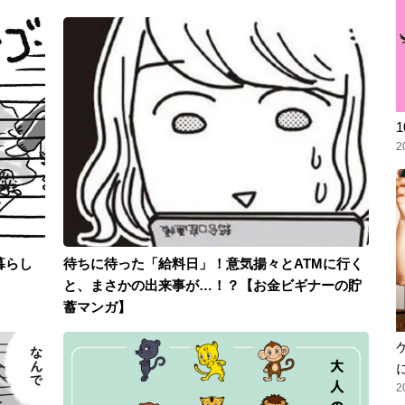
2
暮らし
待ちに待った「給料日」！意気揚々とATMに行く
と、まさかの出来事が…！？【お金ビギナーの貯
蓄マンガ】
2