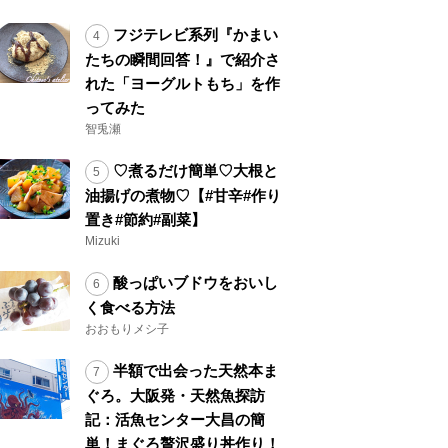
フジテレビ系列『かまい
たちの瞬間回答！』で紹介さ
れた「ヨーグルトもち」を作
ってみた
智兎瀬
♡煮るだけ簡単♡大根と
油揚げの煮物♡【#甘辛#作り
置き#節約#副菜】
Mizuki
酸っぱいブドウをおいし
く食べる方法
おおもりメシ子
半額で出会った天然本ま
ぐろ。大阪発・天然魚探訪
記：活魚センター大昌の簡
単！まぐろ贅沢盛り丼作り！