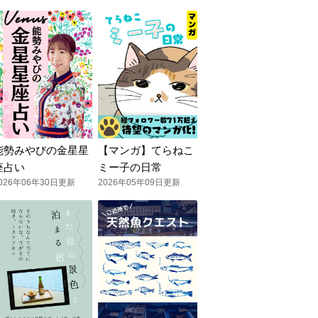
能勢みやびの金星星
【マンガ】てらねこ
座占い
ミー子の日常
026年06年30日更新
2026年05年09日更新