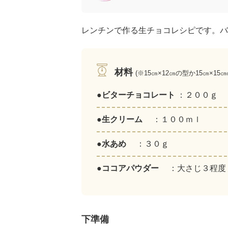
レンチンで作る生チョコレシピです。バ
材料
(※15㎝×12㎝の型か15㎝×15㎝
●ビターチョコレート
：２００ｇ
●生クリーム
：１００ｍｌ
●水あめ
：３０ｇ
●ココアパウダー
：大さじ３程度
下準備