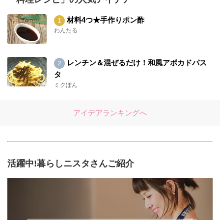
<(_ _)> っと、ご挨拶もお返事も遅くなりまし
材料4つ★手作りポン酢
た(ノ◇≦。) 温かいコメント。とっても嬉し
わんたる
かったです♡ありがとうございました(⌒▽⌒）
まだ、体調を引きずっていて、週末はゆっくり
させて頂きました୧꒰*´꒳`*꒱૭ sawa.rararaさんは
レンチン＆混ぜるだけ！和風アボカドパス
お正月ゆっくりお時間過ごされましたでしょう
タ
か？ 優しいお気遣いが栄養剤となって、私の体
ミクぽん
にも心にもありがたいです♪ 人様に移さずに済
んだ事だけがホッとしました。 レシピもご活用
アイデアランキングへ
頂けるっとの事で、とっても嬉しいです
♡（о♡∀♡о） 又、作ろうって思って頂けるメ
ニュー作り今年も頑張りますので、又お時間あ
ったら覗いてやってくださいね(^_-)-☆ 今年も
sawa.rararaさんとその周りの方が、幸せで笑顔
活躍中!暮らしニスタさんご紹介
いっぱい溢れるそんな2018年になりますように
♡ お忙しい中、とても嬉しいお気遣いをあり
がとうございました<(_ _)>