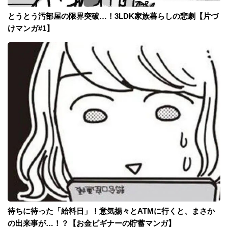
とうとう汚部屋の限界突破…！3LDK家族暮らしの悲劇【片づ
けマンガ#1】
待ちに待った「給料日」！意気揚々とATMに行くと、まさか
の出来事が…！？【お金ビギナーの貯蓄マンガ】