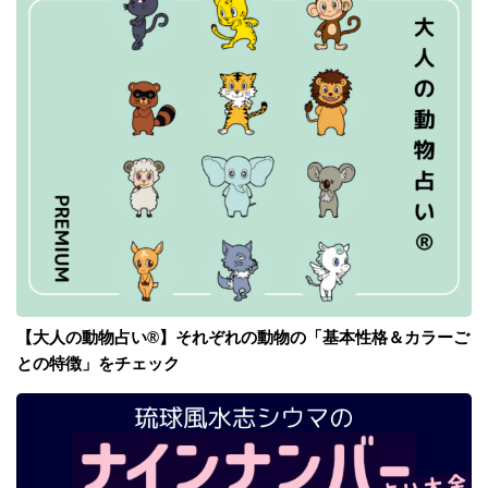
【大人の動物占い®】それぞれの動物の「基本性格＆カラーご
との特徴」をチェック