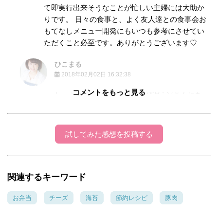
て即実行出来そうなことが忙しい主婦には大助か
りです。 日々の食事と、よく友人達との食事会お
もてなしメニュー開発にもいつも参考にさせてい
ただくこと必至です。ありがとうございます♡
ひこまる
2018年02月02日 16:32:38
コメントをもっと見る
しーこさん。はじめまして（*´∀｀)ﾉこんにち
は。コメント嬉しいです♪ありがとうございま
す☺わぁーo((*^▽^*))oそんな風なお声を頂ける
なんて、レシピ作ってて本当に良かったなっと
試してみた感想を投稿する
思う瞬間です❤同んなじ食材ばっかりで実際ど
うなんだろう？っと思いながらも、身近な物で
気楽に作れたらっと思って考えているので、し
関連するキーワード
ーこさんの笑顔が浮かぶようなコメントに感激
しました♪これからも｢今晩作るぞ(๑˃̵ᴗ˂̵)و ﾖｼ!｣
お弁当
チーズ
海苔
節約レシピ
豚肉
っと思って頂ける様なメニュー頑張ります！週
末が明るくなる様なお優しいコメントありがと