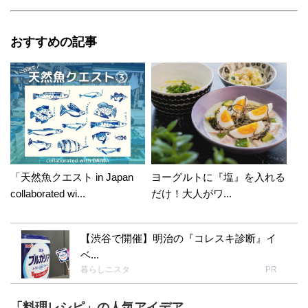
うございました┏○ﾍﾟｺこれからもよろしくお願
いします(❁ᴗ͈ˬᴗ͈)
おすすめの記事
sawa.rarara
2018年1月12日 17:59
ひこまるさん、こんばんは。 美味しそうな豚マヨ
チーズレシピですね!(^^)! 早速お弁当のおかずに作
りたいと思います☆ インフル大変でしたね（涙）
辛さがよく分かります。 きっとお疲れだったので
すね。 ゆっくり休んで早く回復されますように。
「天然魚クエスト in Japan
ヨーグルトに『塩』を入れる
今年もステキなひこまるさんの投稿を楽しみにし
collaborated wi...
だけ！大人がワ...
ています！！
ひこまる
【渋谷で開催】明治の『コレスキ診断』イ
2018年01月15日 09:33:09
ベ...
sawa.rararaさん。おはようございます。遅くな
暮らしニスタ
PR
りましたが、新年あけましておめでとうござい
ます。今年もどうぞ、よろしくお願い致します
「料理レシピ」の人気アイデア