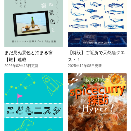
まだ見ぬ景色と泊まる宿｜
【特設】ご近所で天然魚クエ
【旅】連載
スト！
2026年02年13日更新
2025年12年08日更新