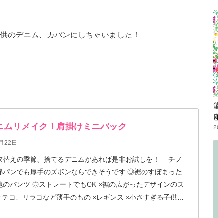
供のデニム、カバンにしちゃいました！
ニムリメイク！肩掛けミニバック
2
月22日
衣替えの季節、捨てるデニムがあれば是非お試しを！！ チノ
ンでも厚手のズボンならできそうです ◎裾のすぼまった
ツ ◎ストレートでもOK ×裾の広がったデザインのズ
テテコ、リラコなど薄手のもの ×レギンス ×小さすぎる子供の