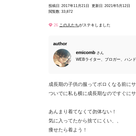
投稿日: 2017年11月21日
更新日: 2021年5月12日
閲覧数: 33,872
26
この人たち
がステキしました
author
emicomb
さん
WEBライター、ブロガー、ハンドメ
成長期の子供の服ってボロくなる前にサ
ついでに私も横に成長期なのですぐにサ
あんまり着てなくて勿体ない！
気に入ってたから捨てにくい、、
痩せたら着よう！