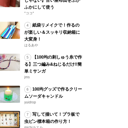
じゃない】古い座布団をふか
ふかにして使う
*ココ*
紙袋リメイクで！作るの
が楽しい＆スッキリ収納箱に
大変身！
はるあや
【100均の刺しゅう糸で作
る】三つ編み&ねじるだけ!!簡
単ミサンガ
jms
100均グッズで作るクリー
ムソーダキャンドル
yuidrop
写して描いて！プラ板で
虫ピン標本箱の作り方！
michiカエル