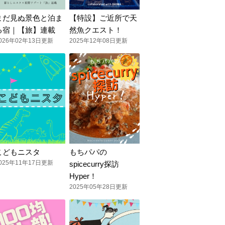
まだ見ぬ景色と泊ま
【特設】ご近所で天
る宿｜【旅】連載
然魚クエスト！
026年02年13日更新
2025年12年08日更新
こどもニスタ
もちパパの
025年11年17日更新
spicecurry探訪
Hyper！
2025年05年28日更新