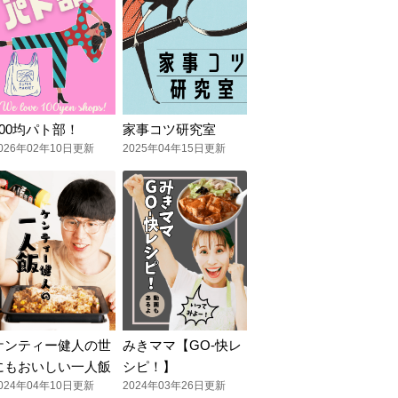
100均パト部！
家事コツ研究室
026年02年10日更新
2025年04年15日更新
ケンティー健人の世
みきママ【GO-快レ
にもおいしい一人飯
シピ！】
024年04年10日更新
2024年03年26日更新