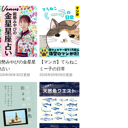
能勢みやびの金星星
【マンガ】てらねこ
座占い
ミー子の日常
026年06年30日更新
2026年05年09日更新