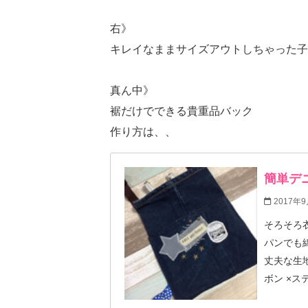
右》
キレイなままサイズアウトしちゃった子
真ん中》
裾だけでできる貴重品バック
作り方は、、
簡単デ
2017年9
そろそろ
パンでも綿パ
丈夫な生地のパン
ボン ×ス
ズボン