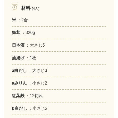
材料
(4人)
米
：2合
舞茸
：320g
日本酒
：大さじ5
油揚げ
：1枚
a白だし
：大さじ3
aみりん
：小さじ2
紅葉麩
：12切れ
b白だし
：小さじ2