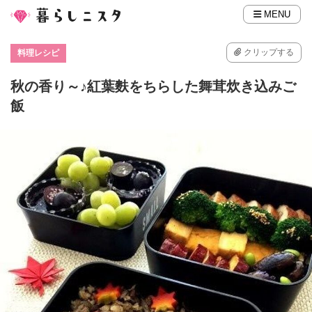
MENU
クリップする
料理レシピ
秋の香り～♪紅葉麩をちらした舞茸炊き込みご
飯