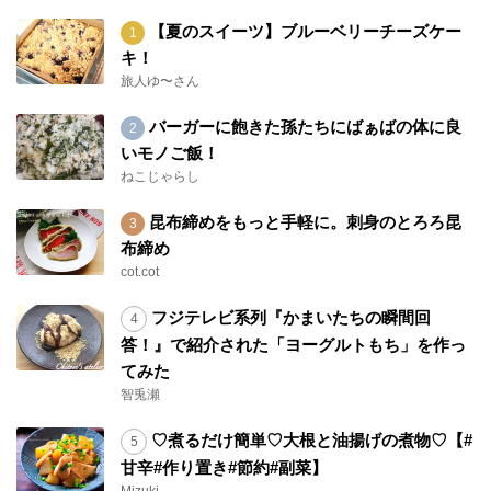
【夏のスイーツ】ブルーベリーチーズケー
キ！
旅人ゆ〜さん
バーガーに飽きた孫たちにばぁばの体に良
いモノご飯！
ねこじゃらし
昆布締めをもっと手軽に。刺身のとろろ昆
布締め
cot.cot
フジテレビ系列『かまいたちの瞬間回
答！』で紹介された「ヨーグルトもち」を作っ
てみた
智兎瀬
♡煮るだけ簡単♡大根と油揚げの煮物♡【#
甘辛#作り置き#節約#副菜】