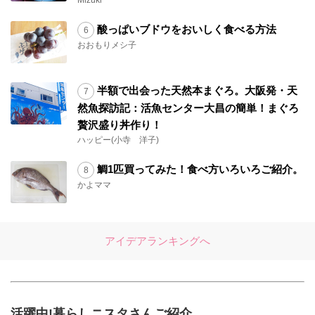
Mizuki
酸っぱいブドウをおいしく食べる方法
おおもりメシ子
半額で出会った天然本まぐろ。大阪発・天
然魚探訪記：活魚センター大昌の簡単！まぐろ
贅沢盛り丼作り！
ハッピー(小寺 洋子)
鯛1匹買ってみた！食べ方いろいろご紹介。
かよママ
アイデアランキングへ
活躍中!暮らしニスタさんご紹介