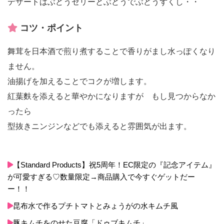
デザートはぶどうゼリーとぶどうでぶどうずくし・・
コツ・ポイント
舞茸を日本酒で煎り煮することで香りがまし水っぽくなり
ません。
油揚げを加えることでコクが増します。
紅葉麩を添えると華やかになりますが もし見つからなか
ったら
型抜きニンジンなどでも添えると雰囲気が出ます。
【Standard Products】祝5周年！EC限定の『記念アイテム』
が可愛すぎる♡数量限定→商品購入で今すぐゲットだー
ー！！
昆布水で作るプチトマトとみょうがの水キムチ風
豚キムチをのせた豆腐「ドゥブキムチ」