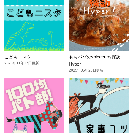
こどもニスタ
もちパパのspicecurry探訪
2025年11年17日更新
Hyper！
2025年05年28日更新