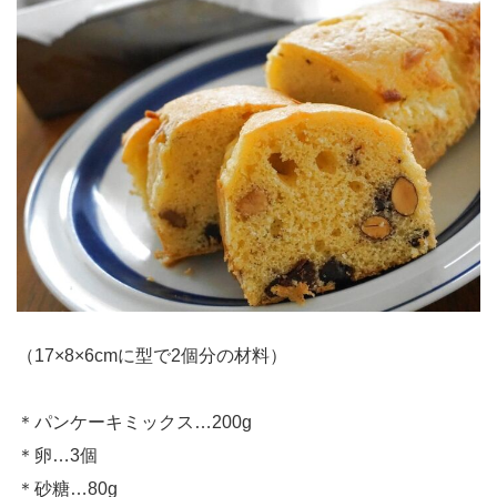
（17×8×6cmに型で2個分の材料）
＊パンケーキミックス…200g
＊卵…3個
＊砂糖…80g