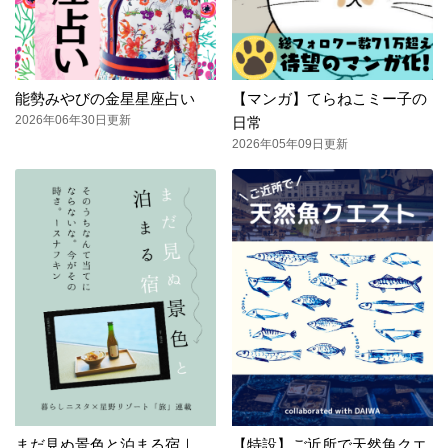
能勢みやびの金星星座占い
【マンガ】てらねこミー子の
2026年06年30日更新
日常
2026年05年09日更新
まだ見ぬ景色と泊まる宿｜
【特設】ご近所で天然魚クエ