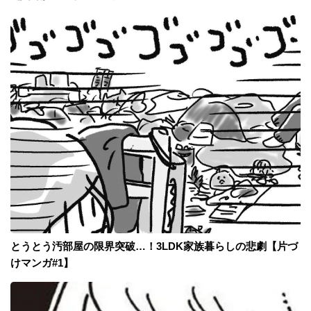
とうとう汚部屋の限界突破…！3LDK家族暮らしの悲劇【片づ
けマンガ#1】