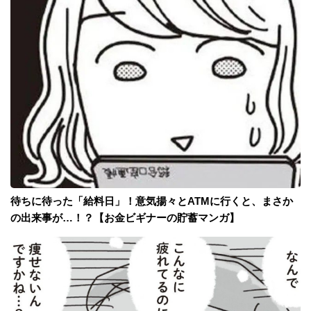
待ちに待った「給料日」！意気揚々とATMに行くと、まさか
の出来事が…！？【お金ビギナーの貯蓄マンガ】