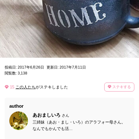
投稿日: 2017年6月26日
更新日: 2017年7月11日
閲覧数: 3,138
15
この人たち
がステキしました
ステキする
author
あおましいろ
さん
三姉妹（あお・まし・いろ）のアラフォー母さん。
なんでもかんでも活...