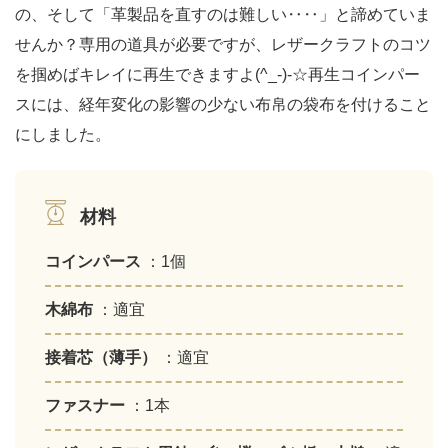
の、そして「革製品を直すのは難しい‥‥」と諦めていま
せんか？専用の道具が必要ですが、レザークラフトのコツ
を掴めばキレイに再生できますよ(^_-)-☆再生コインパー
スには、経年変化の影響の少ない布帛の袋布を付けること
にしました。
材料
コインパース
：1個
木綿布
：適宜
接着芯（薄手）
：適宜
ファスナー
：1本