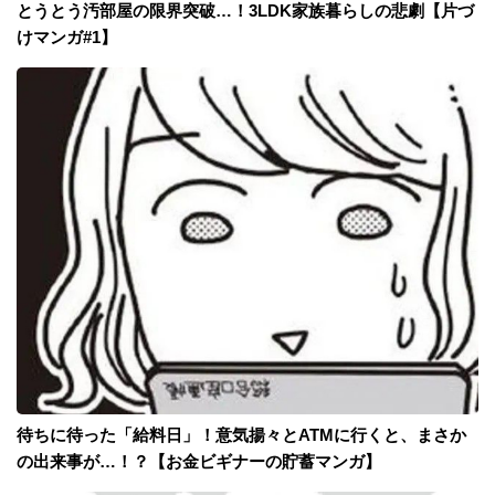
とうとう汚部屋の限界突破…！3LDK家族暮らしの悲劇【片づ
けマンガ#1】
待ちに待った「給料日」！意気揚々とATMに行くと、まさか
の出来事が…！？【お金ビギナーの貯蓄マンガ】