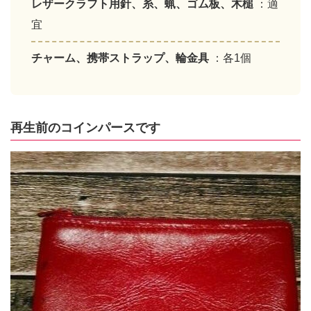
レザークラフト用針、糸、蝋、ゴム板、木槌
：適
宜
チャーム、携帯ストラップ、輪金具
：各1個
再生前のコインパースです