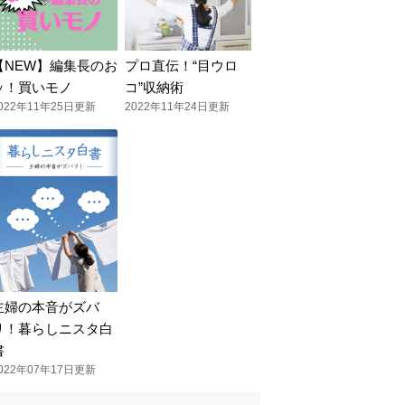
【NEW】編集長のお
プロ直伝！“目ウロ
ッ！買いモノ
コ”収納術
022年11年25日更新
2022年11年24日更新
主婦の本音がズバ
リ！暮らしニスタ白
書
022年07年17日更新