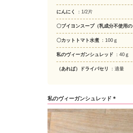
にんにく
：1/2片
〇ブイヨンスープ（乳成分不使用
〇カットトマト水煮
：100ｇ
私のヴィーガンシュレッド
：40ｇ
（あれば）ドライパセリ
：適量
私のヴィーガンシュレッド＊