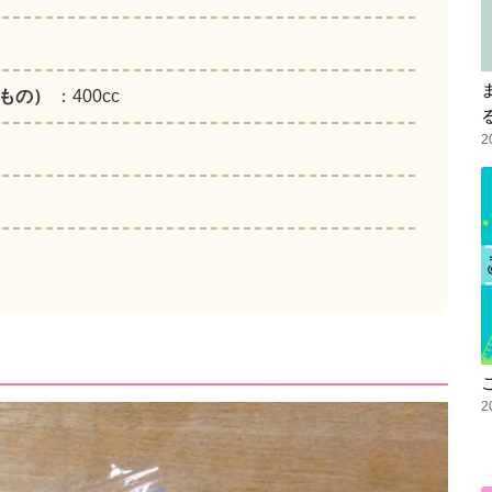
のもの）
：400cc
2
2