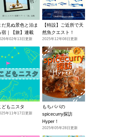
まだ見ぬ景色と泊ま
【特設】ご近所で天
る宿｜【旅】連載
然魚クエスト！
026年02年13日更新
2025年12年08日更新
こどもニスタ
もちパパの
025年11年17日更新
spicecurry探訪
Hyper！
2025年05年28日更新