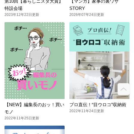
第10回【暮らしニスタ大賞】
【マンガ】家事の裏ワザ
特設会場
STORY
2023年12年22日更新
2026年07年24日更新
【NEW】編集長のおッ！買い
プロ直伝！“目ウロコ”収納術
2022年11年24日更新
モノ
2022年11年25日更新