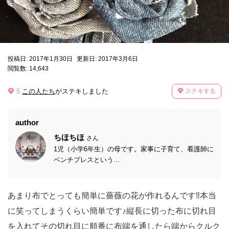
投稿日: 2017年1月30日
更新日: 2017年3月6日
閲覧数: 14,643
5
この人たち
がステキしました
ステキする
author
ちほちほ
さん
1児（小学6年生）の母です。家事に子育て、看護師に
ベンチプレスという...
あまり布でとっても簡単に薔薇の花が作れるんです‼︎本当
に笑ってしまうくらい簡単です♪縦長に切った布に切れ目
を入れてその切れ目に順番に布端を通したら端からクルク