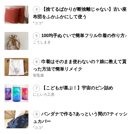
【捨てるばかりが断捨離じゃない】古い座
布団をふかふかにして使う
*ココ*
100均手ぬぐいで簡単フリル巾着の作り方♪
こうしまき
巾着はそのまま使わないの？娘に教えて貰
った方法で簡単リメイク
智兎瀬
【こどもが喜ぶ！】宇宙のビン詰め
にじいろ工房
バンダナで作る?あっという間の?ティッシ
ュカバー
*ココ*