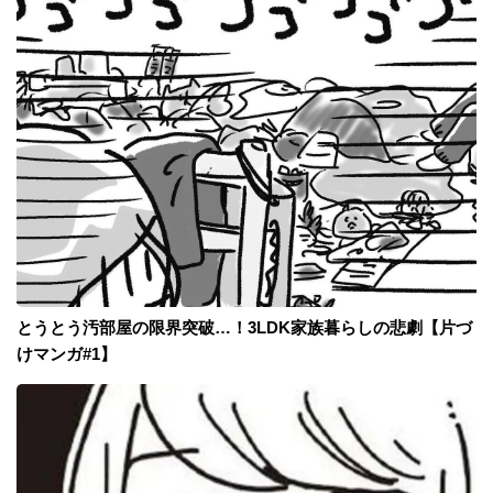
とうとう汚部屋の限界突破…！3LDK家族暮らしの悲劇【片づ
けマンガ#1】