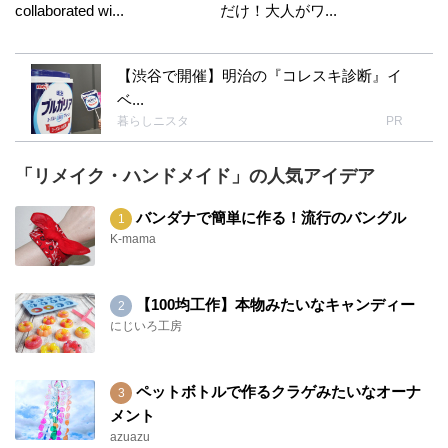
collaborated wi...
だけ！大人がワ...
【渋谷で開催】明治の『コレスキ診断』イ
ベ...
暮らしニスタ
PR
「リメイク・ハンドメイド」の人気アイデア
バンダナで簡単に作る！流行のバングル
K-mama
【100均工作】本物みたいなキャンディー
にじいろ工房
ペットボトルで作るクラゲみたいなオーナ
メント
azuazu