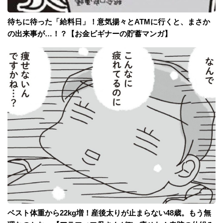
待ちに待った「給料日」！意気揚々とATMに行くと、まさか
の出来事が…！？【お金ビギナーの貯蓄マンガ】
ベスト体重から22kg増！産後太りが止まらない48歳。もう無