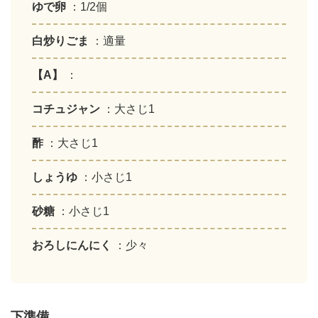
ゆで卵
：1/2個
白炒りごま
：適量
【A】
：
コチュジャン
：大さじ1
酢
：大さじ1
しょうゆ
：小さじ1
砂糖
：小さじ1
おろしにんにく
：少々
下準備