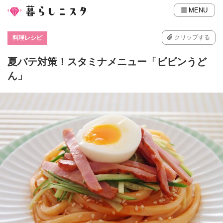
MENU
クリップする
料理レシピ
夏バテ対策！スタミナメニュー「ビビンうど
ん」