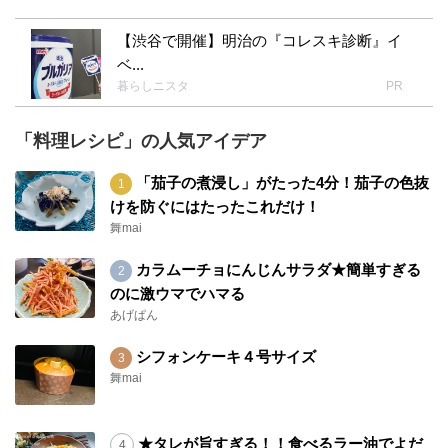
【渋谷で開催】明治の『コレスキ診断』イ
ベ...
暮らしニスタ
PR
「料理レシピ」の人気アイデア
「茄子の煮浸し」がたった4分！茄子の色抜
けを防ぐにはたったこれだけ！
舞mai
カラムーチョにんじんサラダ★簡単すぎる
のに激ウマでハマる
あげぱん
シフォンケーキ４号サイズ
舞mai
★タレが旨すぎる！！食べるラー油でよだ