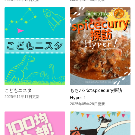
こどもニスタ
もちパパのspicecurry探訪
2025年11年17日更新
Hyper！
2025年05年28日更新