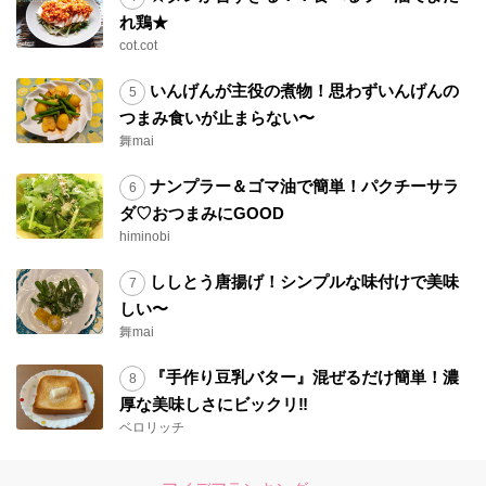
れ鶏★
cot.cot
いんげんが主役の煮物！思わずいんげんの
つまみ食いが止まらない〜
舞mai
ナンプラー＆ゴマ油で簡単！パクチーサラ
ダ♡おつまみにGOOD
himinobi
ししとう唐揚げ！シンプルな味付けで美味
しい〜
舞mai
『手作り豆乳バター』混ぜるだけ簡単！濃
厚な美味しさにビックリ‼︎
ベロリッチ