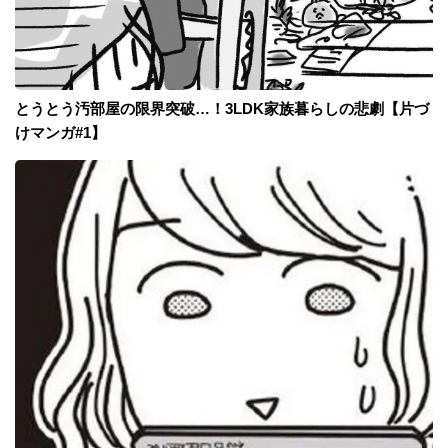
とうとう汚部屋の限界突破…！3LDK家族暮らしの悲劇【片づ
けマンガ#1】