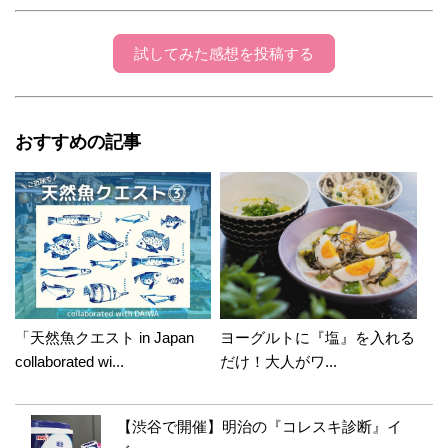
上がりますね。教えてくれてありがとうございま
す♡是非試してみたいと思います♪そちらは台風で
試してみた感想を投稿する
しょうか？気を付けてお過ごしくださいね(^_-)-☆
ぶーりん
2016年08月31日 00:37:54
おすすめの記事
ひこまるさん、こんばんわ〜(^o^) コメント、
ありがとうございます。 こちらこそ、いつも短
い文章になってしまい、すみません（不精な性
格なので・・(^^;;） これからも、また節約術
を、時々アップしていこうかなと思っていま
す。台風、なんとか、大丈夫そうです。 でも、
最近は、雨が多く、天気がすぐれないことが多
いので、いいお天気になってほしいもので
「天然魚クエスト in Japan
ヨーグルトに『塩』を入れる
す。。 ひこまるさんの素敵なアップ、これから
collaborated wi...
だけ！大人がワ...
も、楽しみにしていますね✨✨
【渋谷で開催】明治の『コレスキ診断』イ