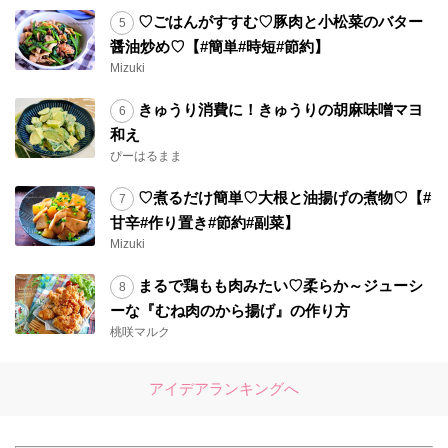
♡ごはんがすすむ♡豚肉と小松菜のバター
醤油炒め♡【#簡単#時短#節約】
Mizuki
きゅうり消費に！きゅうりの胡麻味噌マヨ
和え
ぴーはるまま
♡煮るだけ簡単♡大根と油揚げの煮物♡【#
甘辛#作り置き#節約#副菜】
Mizuki
まるで鶏もも肉みたい♡柔らか～ジューシ
ーな『むね肉のから揚げ』の作り方
桃咲マルク
アイデアランキングへ