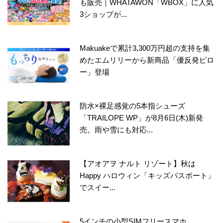
も販売｜WHATAWON「WBOX」に人気
3ショップが...
Makuakeで累計3,300万円超の支持を集
めたエムリリーから新商品「優反発ピロ
ー」登場
防水×裸足感覚の5本指シューズ
「TRAILOPE WP」が8月6日(木)新発
売。雨や雪にも対応...
【アオアヲ ナルト リゾート】秋は
Happy ハロウィン「キッズパスポート」
でスイー...
5インチの小型SIMフリースマホ