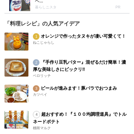
ベ...
暮らしニスタ
PR
「料理レシピ」の人気アイデア
オレンジで作ったタヌキが凄い可愛くて！
ねこじゃらし
『手作り豆乳バター』混ぜるだけ簡単！濃
厚な美味しさにビックリ‼︎
ベロリッチ
ビールが進みます！豚バラでおつまみ
カツベイ
超おすすめ！『１００均調理道具』でトル
ネードポテト
桃咲マルク