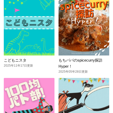
こどもニスタ
もちパパのspicecurry探訪
2025年11年17日更新
Hyper！
2025年05年28日更新