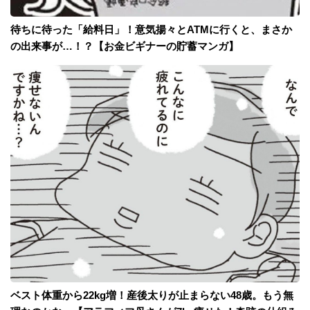
待ちに待った「給料日」！意気揚々とATMに行くと、まさか
の出来事が…！？【お金ビギナーの貯蓄マンガ】
ベスト体重から22kg増！産後太りが止まらない48歳。もう無