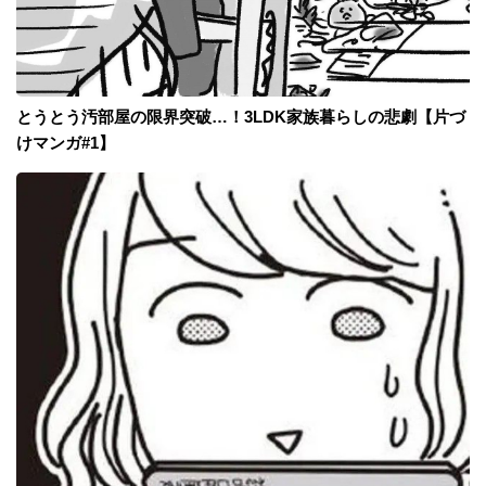
とうとう汚部屋の限界突破…！3LDK家族暮らしの悲劇【片づ
けマンガ#1】