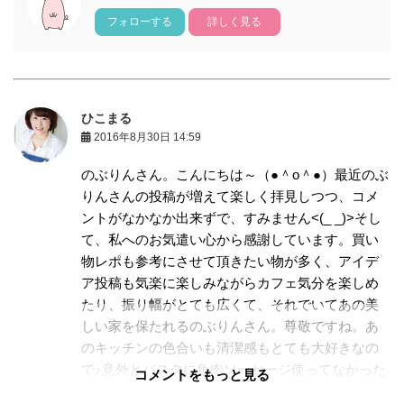
フォローする
詳しく見る
ひこまる
2016年8月30日 14:59
のぶりんさん。こんにちは～（●＾o＾●）最近のぶ
りんさんの投稿が増えて楽しく拝見しつつ、コメ
ントがなかなか出来ずで、すみません<(_ _)>そし
て、私へのお気遣い心から感謝しています。買い
物レポも参考にさせて頂きたい物が多く、アイデ
ア投稿も気楽に楽しみながらカフェ気分を楽しめ
たり、振り幅がとても広くて、それでいてあの美
しい家を保たれるのぶりんさん。尊敬ですね。あ
のキッチンの色合いも清潔感もとても大好きなの
で♪意外とパスタに魚肉ソーセージ使ってなかった
コメントをもっと見る
ですけど、確かにとっても美味しそうでお安く仕