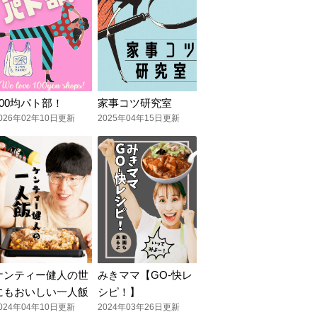
100均パト部！
家事コツ研究室
026年02年10日更新
2025年04年15日更新
ケンティー健人の世
みきママ【GO-快レ
にもおいしい一人飯
シピ！】
024年04年10日更新
2024年03年26日更新