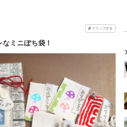
クリップする
レなミニぽち袋！