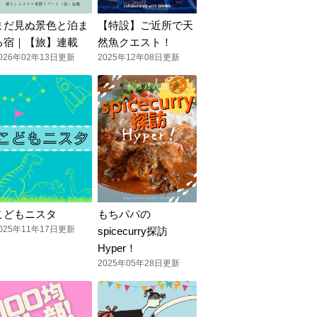
まだ見ぬ景色と泊ま
【特設】ご近所で天
る宿｜【旅】連載
然魚クエスト！
026年02年13日更新
2025年12年08日更新
こどもニスタ
もちパパの
025年11年17日更新
spicecurry探訪
Hyper！
2025年05年28日更新