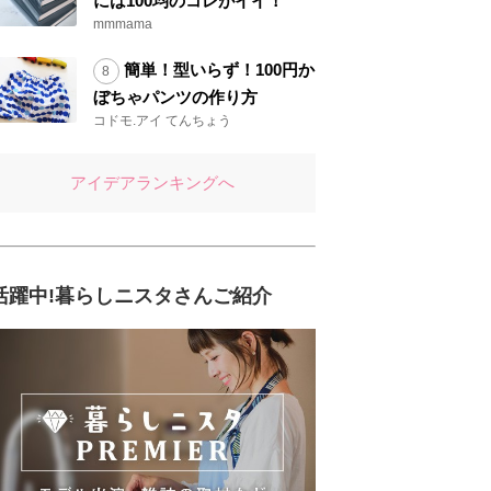
には100均のコレがイイ！
mmmama
簡単！型いらず！100円か
ぼちゃパンツの作り方
コドモ.アイ てんちょう
アイデアランキングへ
活躍中!暮らしニスタさんご紹介