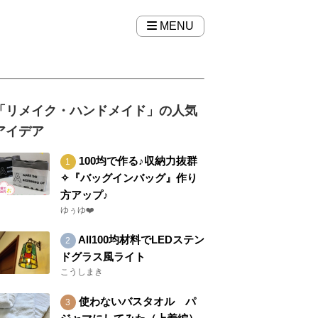
MENU
「リメイク・ハンドメイド」の人気
アイデア
100均で作る♪収納力抜群
✧『バッグインバッグ』作り
方アップ♪
ゆぅゆ❤️
All100均材料でLEDステン
ドグラス風ライト
こうしまき
使わないバスタオル パ