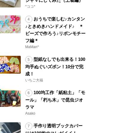
ジャマにしてみた（上着編）
*ココ*
おうちで楽しむ♪カンタン
♪ときめきハンドメイド♪ ＊
ビーズで作ろう♪リボンモチー
フ編＊
MaMan*
型紙なしでも出来る！100
均手ぬぐいズボン！10分で完
成！
いちご大福
100均工作「紙粘土」「モ
ール」「朽ち木」で昆虫ジオ
ラマ
Asako
手作り透明ブックカバー