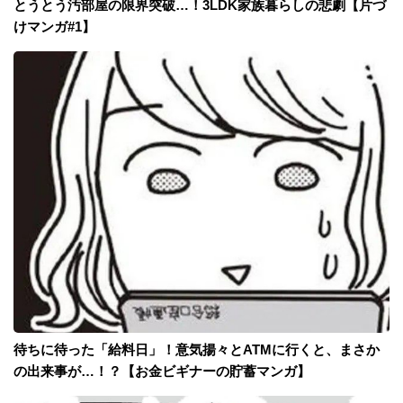
とうとう汚部屋の限界突破…！3LDK家族暮らしの悲劇【片づ
けマンガ#1】
待ちに待った「給料日」！意気揚々とATMに行くと、まさか
の出来事が…！？【お金ビギナーの貯蓄マンガ】