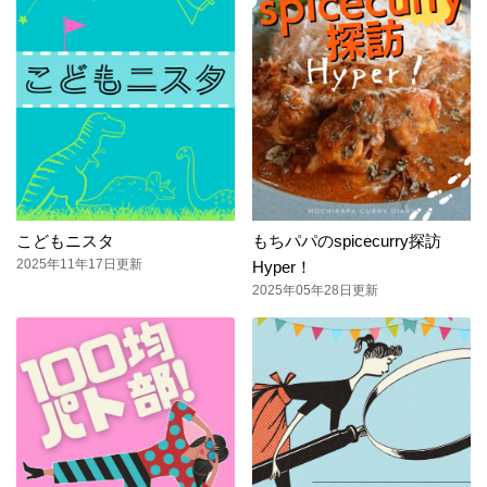
こどもニスタ
もちパパのspicecurry探訪
2025年11年17日更新
Hyper！
2025年05年28日更新