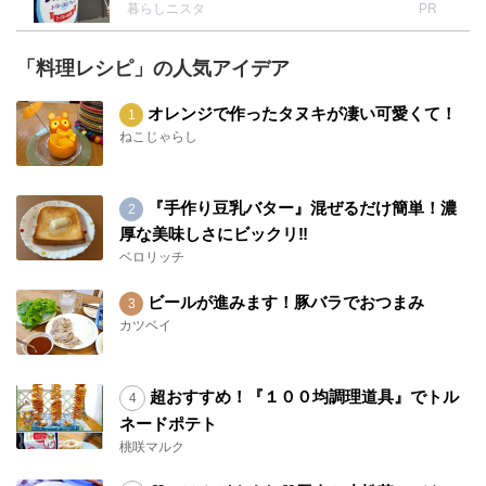
暮らしニスタ
PR
「料理レシピ」の人気アイデア
オレンジで作ったタヌキが凄い可愛くて！
ねこじゃらし
『手作り豆乳バター』混ぜるだけ簡単！濃
厚な美味しさにビックリ‼︎
ベロリッチ
ビールが進みます！豚バラでおつまみ
カツベイ
超おすすめ！『１００均調理道具』でトル
ネードポテト
桃咲マルク