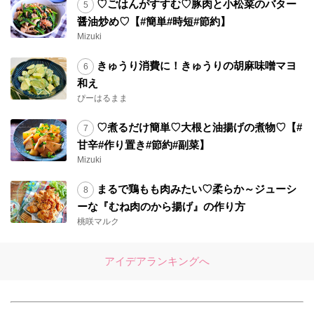
♡ごはんがすすむ♡豚肉と小松菜のバター
醤油炒め♡【#簡単#時短#節約】
Mizuki
きゅうり消費に！きゅうりの胡麻味噌マヨ
和え
ぴーはるまま
♡煮るだけ簡単♡大根と油揚げの煮物♡【#
甘辛#作り置き#節約#副菜】
Mizuki
まるで鶏もも肉みたい♡柔らか～ジューシ
ーな『むね肉のから揚げ』の作り方
桃咲マルク
アイデアランキングへ