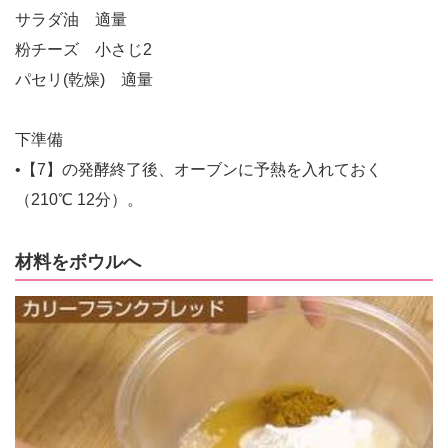
サラダ油 適量
粉チーズ 小さじ2
パセリ(乾燥) 適量
下準備
•【7】の発酵終了後、オーブンに予熱を入れておく
（210℃ 12分）。
材料をボウルへ