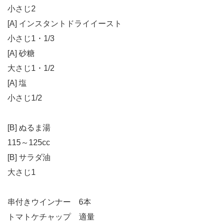
小さじ2
[A] インスタントドライイースト
小さじ1・1/3
[A] 砂糖
大さじ1・1/2
[A] 塩
小さじ1/2
[B] ぬるま湯
115～125cc
[B] サラダ油
大さじ1
串付きウインナー 6本
トマトケチャップ 適量