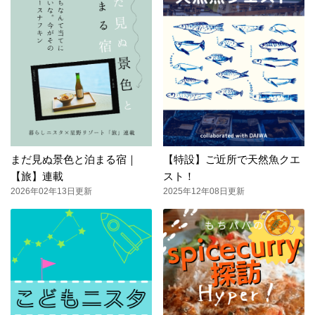
まだ見ぬ景色と泊まる宿｜
【特設】ご近所で天然魚クエ
【旅】連載
スト！
2026年02年13日更新
2025年12年08日更新