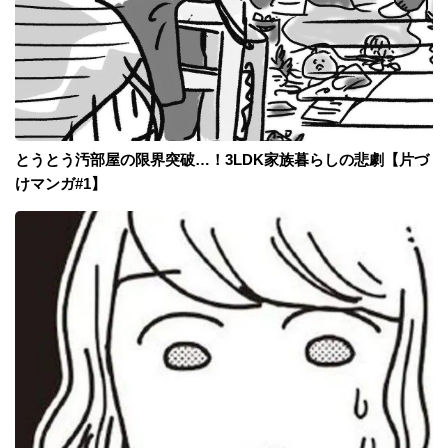
とうとう汚部屋の限界突破…！3LDK家族暮らしの悲劇【片づ
けマンガ#1】