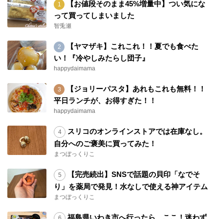
【お値段そのまま45%増量中】つい気にな
って買ってしまいました
智兎瀬
【ヤマザキ】これこれ！！夏でも食べた
い！『冷やしみたらし団子』
happydaimama
【ジョリーパスタ】あれもこれも無料！！
平日ランチが、お得すぎた！！
happydaimama
スリコのオンラインストアでは在庫なし。
自分へのご褒美に買ってみた！
まつぼっくりこ
【完売続出】SNSで話題の貝印「なでそ
り」を薬局で発見！水なしで使える神アイテム
まつぼっくりこ
福島県いわき市へ行ったら、ここ！迷わず