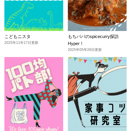
こどもニスタ
もちパパのspicecurry探訪
2025年11年17日更新
Hyper！
2025年05年28日更新