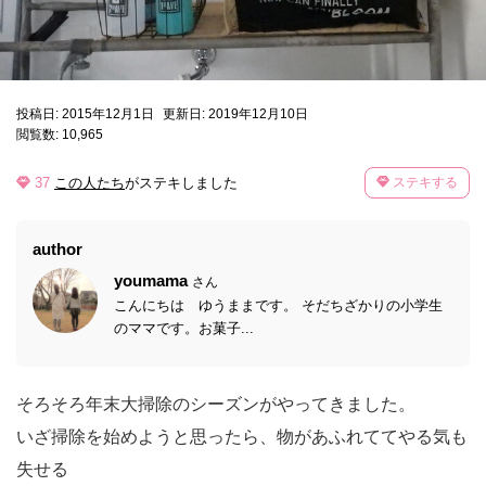
投稿日: 2015年12月1日
更新日: 2019年12月10日
閲覧数: 10,965
37
この人たち
がステキしました
ステキする
author
youmama
さん
こんにちは ゆうままです。 そだちざかりの小学生
のママです。お菓子...
そろそろ年末大掃除のシーズンがやってきました。
いざ掃除を始めようと思ったら、物があふれててやる気も
失せる