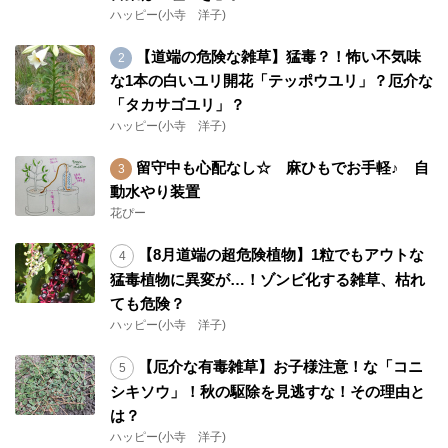
ハッピー(小寺 洋子)
【道端の危険な雑草】猛毒？！怖い不気味
な1本の白いユリ開花「テッポウユリ」？厄介な
「タカサゴユリ」？
ハッピー(小寺 洋子)
留守中も心配なし☆ 麻ひもでお手軽♪ 自
動水やり装置
花ぴー
【8月道端の超危険植物】1粒でもアウトな
猛毒植物に異変が…！ゾンビ化する雑草、枯れ
ても危険？
ハッピー(小寺 洋子)
【厄介な有毒雑草】お子様注意！な「コニ
シキソウ」！秋の駆除を見逃すな！その理由と
は？
ハッピー(小寺 洋子)