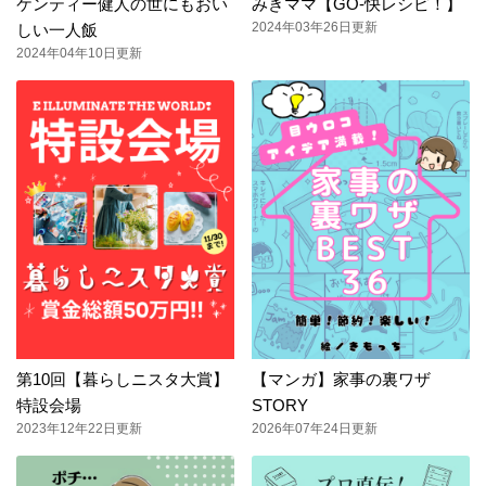
ケンティー健人の世にもおい
みきママ【GO-快レシピ！】
2024年03年26日更新
しい一人飯
2024年04年10日更新
第10回【暮らしニスタ大賞】
【マンガ】家事の裏ワザ
特設会場
STORY
2023年12年22日更新
2026年07年24日更新