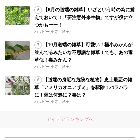
【6月の道端の雑草】いざという時の為に覚
えておいて！「要注意外来生物」ですが役に立
つかもーー！
ハッピー(小寺 洋子)
【10月道端の雑草】可愛い！極小みかんが
並んでるみたいな不思議な雑草！でも、あの毒
草似！毒みかん？
ハッピー(小寺 洋子)
【道端の身近な危険な植物】史上最悪の雑
草「アメリカオニアザミ」を駆除！バラバラ
に！棘は何処に？毒は？
ハッピー(小寺 洋子)
アイデアランキングへ