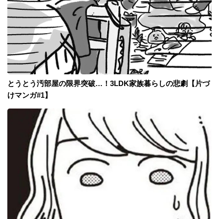
とうとう汚部屋の限界突破…！3LDK家族暮らしの悲劇【片づ
けマンガ#1】