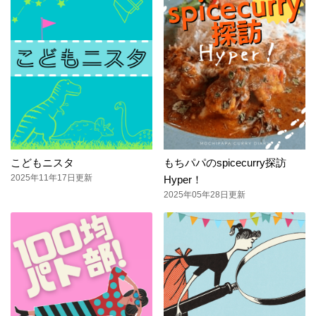
こどもニスタ
もちパパのspicecurry探訪
2025年11年17日更新
Hyper！
2025年05年28日更新