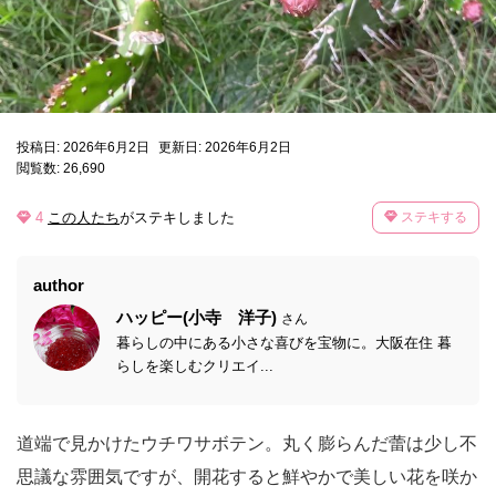
投稿日: 2026年6月2日
更新日: 2026年6月2日
閲覧数: 26,690
4
この人たち
がステキしました
ステキする
author
ハッピー(小寺 洋子)
さん
暮らしの中にある小さな喜びを宝物に。大阪在住 暮
らしを楽しむクリエイ...
道端で見かけたウチワサボテン。丸く膨らんだ蕾は少し不
思議な雰囲気ですが、開花すると鮮やかで美しい花を咲か