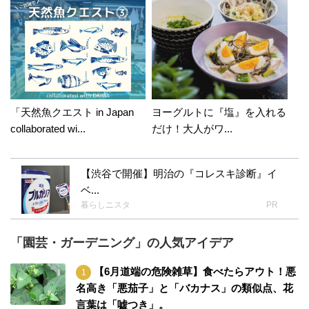
「天然魚クエスト in Japan
ヨーグルトに『塩』を入れる
collaborated wi...
だけ！大人がワ...
【渋谷で開催】明治の『コレスキ診断』イ
ベ...
暮らしニスタ
PR
「園芸・ガーデニング」の人気アイデア
【6月道端の危険雑草】食べたらアウト！悪
名高き「悪茄子」と「バカナス」の類似点、花
言葉は「嘘つき」。