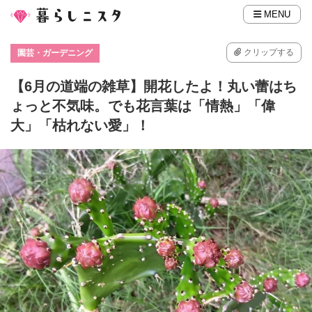
MENU
クリップする
園芸・ガーデニング
【6月の道端の雑草】開花したよ！丸い蕾はち
ょっと不気味。でも花言葉は「情熱」「偉
大」「枯れない愛」！