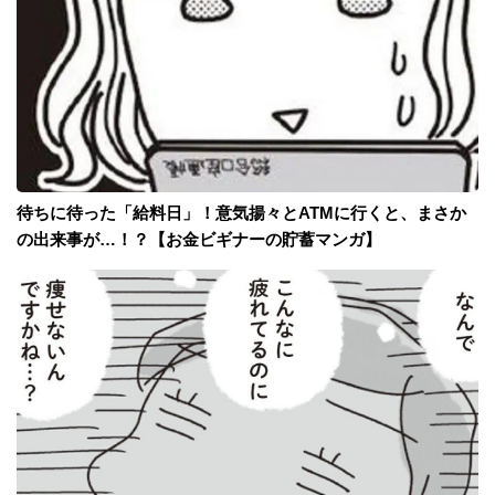
待ちに待った「給料日」！意気揚々とATMに行くと、まさか
の出来事が…！？【お金ビギナーの貯蓄マンガ】