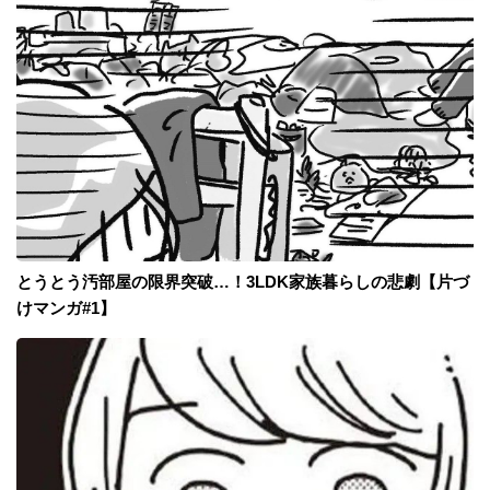
とうとう汚部屋の限界突破…！3LDK家族暮らしの悲劇【片づ
けマンガ#1】