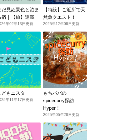
まだ見ぬ景色と泊ま
【特設】ご近所で天
る宿｜【旅】連載
然魚クエスト！
026年02年13日更新
2025年12年08日更新
こどもニスタ
もちパパの
025年11年17日更新
spicecurry探訪
Hyper！
2025年05年28日更新