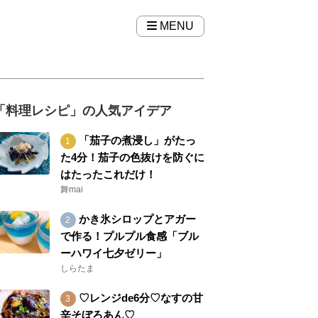
MENU
「料理レシピ」の人気アイデア
「茄子の煮浸し」がたっ
た4分！茄子の色抜けを防ぐに
はたったこれだけ！
舞mai
かき氷シロップとアガー
で作る！プルプル食感「ブル
ーハワイ七夕ゼリー」
しらたま
♡レンジde6分♡なすの甘
辛そぼろあん♡