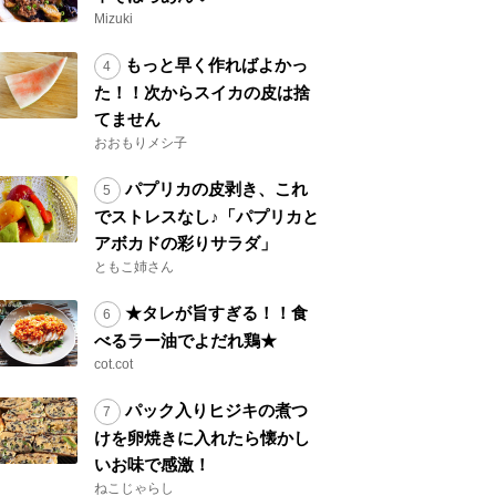
Mizuki
もっと早く作ればよかっ
た！！次からスイカの皮は捨
てません
おおもりメシ子
パプリカの皮剥き、これ
でストレスなし♪「パプリカと
アボカドの彩りサラダ」
ともこ姉さん
★タレが旨すぎる！！食
べるラー油でよだれ鶏★
cot.cot
パック入りヒジキの煮つ
けを卵焼きに入れたら懐かし
いお味で感激！
ねこじゃらし