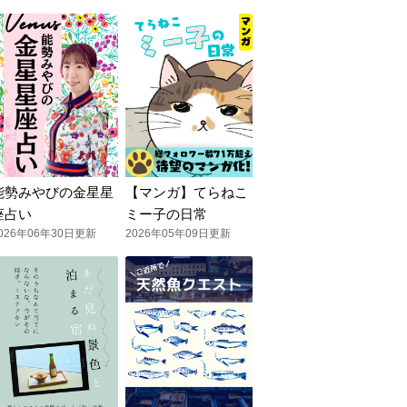
能勢みやびの金星星
【マンガ】てらねこ
座占い
ミー子の日常
026年06年30日更新
2026年05年09日更新