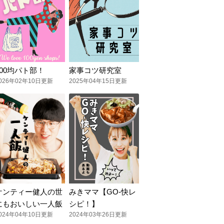
100均パト部！
家事コツ研究室
026年02年10日更新
2025年04年15日更新
ケンティー健人の世
みきママ【GO-快レ
にもおいしい一人飯
シピ！】
024年04年10日更新
2024年03年26日更新