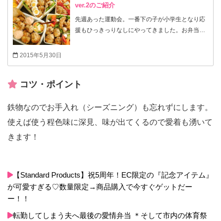
ver.2のご紹介
先週あった運動会。一番下の子が小学生となり応
援もひっきっりなしにやってきました。お弁当は
そんな頑張ったコドモタチや、応援に駆け付けて
くれたみんなのために作りました。
2015年5月30日
コツ・ポイント
鉄物なのでお手入れ（シーズニング）も忘れずにします。
使えば使う程色味に深見、味が出てくるので愛着も湧いて
きます！
【Standard Products】祝5周年！EC限定の『記念アイテム』
が可愛すぎる♡数量限定→商品購入で今すぐゲットだー
ー！！
転勤してしまう夫へ最後の愛情弁当 ＊そして市内の体育祭