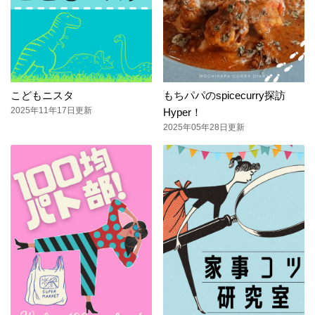
こどもニスタ
もちパパのspicecurry探訪
2025年11年17日更新
Hyper！
2025年05年28日更新