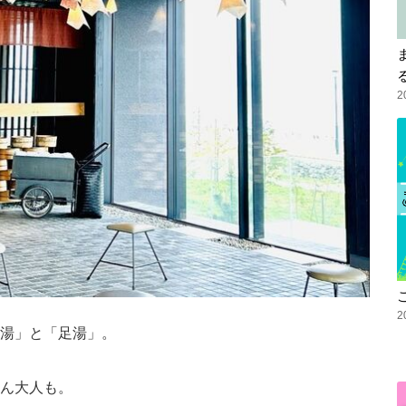
2
2
湯」と「足湯」。
ん大人も。