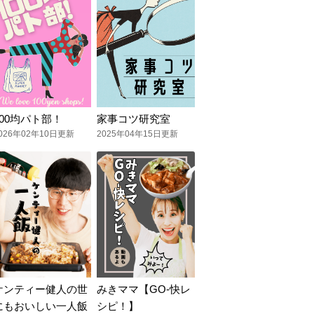
100均パト部！
家事コツ研究室
026年02年10日更新
2025年04年15日更新
ケンティー健人の世
みきママ【GO-快レ
にもおいしい一人飯
シピ！】