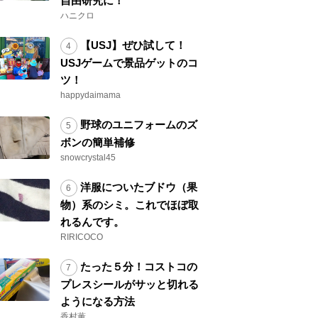
自由研究に！
ハニクロ
【USJ】ぜひ試して！
USJゲームで景品ゲットのコ
ツ！
happydaimama
野球のユニフォームのズ
ボンの簡単補修
snowcrystal45
洋服についたブドウ（果
物）系のシミ。これでほぼ取
れるんです。
RIRICOCO
たった５分！コストコの
プレスシールがサッと切れる
ようになる方法
香村薫