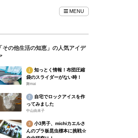
MENU
「その他生活の知恵」の人気アイデ
ア
知っとく情報！布団圧縮
袋のスライダーがない時！
舞mai
自宅でロックアイスを作
ってみました
中山由未子
小3男子、michiカエルさ
んのプラ板昆虫標本に挑戦☆