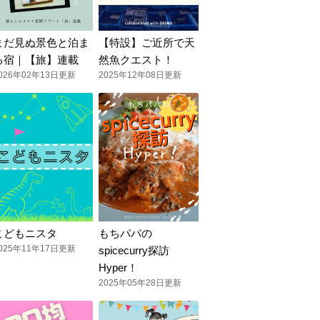
まだ見ぬ景色と泊ま
【特設】ご近所で天
る宿｜【旅】連載
然魚クエスト！
026年02年13日更新
2025年12年08日更新
こどもニスタ
もちパパの
025年11年17日更新
spicecurry探訪
Hyper！
2025年05年28日更新