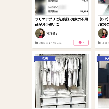
フリマアプリに初挑戦♪お家の不用
【DI
品がお小遣いに
♪玄関
梅野優子
4
2016.10.27
464
2016.
収納
収