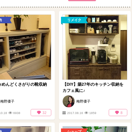
納
リメイク
Y★めんどくさがりの靴収納
【DIY】築27年のキッチン収納を
カフェ風に♪
梅野優子
梅野優子
32
8
10.18
6938
2017.08.16
1859
納
ショップ