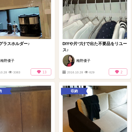
グラスホルダー♪
DIYや片づけで出た不要品をリユー
ス♪
梅野優子
梅野優子
13
2
10.28
3383
2016.10.28
629
納
収納