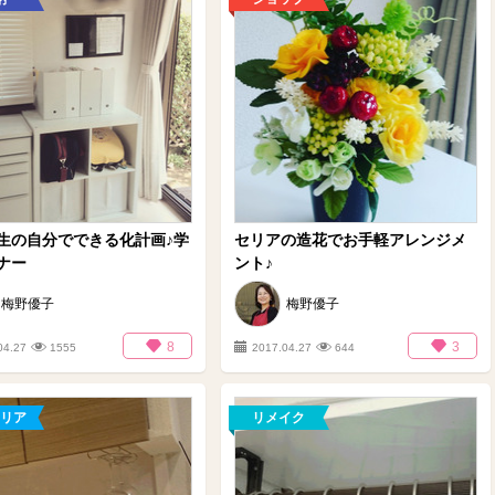
生の自分でできる化計画♪学
セリアの造花でお手軽アレンジメ
ナー
ント♪
梅野優子
梅野優子
8
3
04.27
1555
2017.04.27
644
リア
リメイク