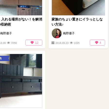
Y】入れる場所がない！を解消
家族のちょい置きにイラっとしな
の収納術
い方法♪
梅野優子
梅野優子
12
4
10.06
7058
2016.09.23
1335
納