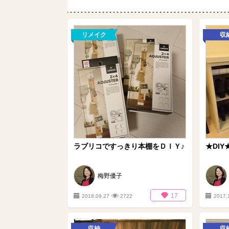
リメイク
収
ラブリコですっきり本棚をＤＩＹ♪
★DI
梅野優子
17
2018.09.27
2722
2017.
収納
収