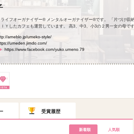
子
 ライフオーガナイザー®️ メンタルオーガナイザー®️です。 「片づけ
ＤＩＹしたカフェも運営しています。 高3、中3、小3の２男一女の母で
ttp://ameblo.jp/umeko-style/
ttps://umeden.jimdo.com/
https://www.facebook.com/yuko.umeno.79
ー
受賞履歴
新着順
人気順