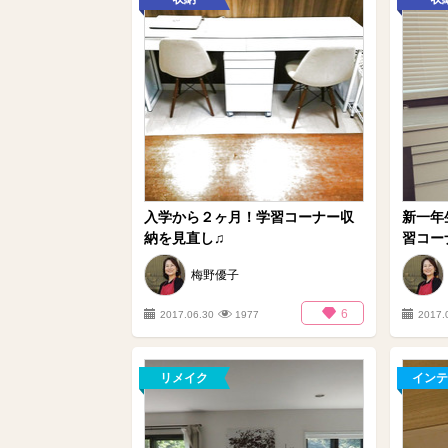
入学から２ヶ月！学習コーナー収
新一年
納を見直し♫
習コー
梅野優子
6
2017.06.30
1977
2017.
リメイク
インテ