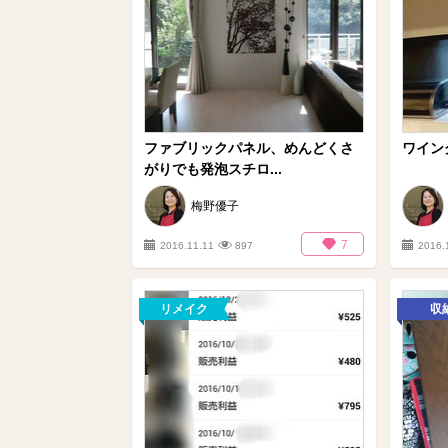
ファブリックパネル、めんどくさ
ワイン
がりでも発泡スチロ...
梅野優子
7
2016.11.11
897
2016.
リメイク
収