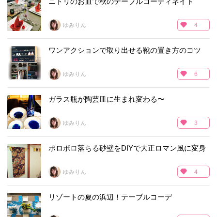
ニトリのお皿で秋のテーブルコーディネイト
ゆみりん
4
ワンアクションで取り出せる靴の置き方のコツ
ゆみりん
6
ガラス瓶が陶芸皿に生まれ変わる〜
ゆみりん
3
ポロポロ落ちる砂壁をDIYで大正ロマン風に変身
ゆみりん
4
リゾートの夏の浜辺！テーブルコーデ