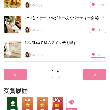
ステキ
ゆみりん
いつものテーブルが布一枚でパーティー会場に！
ゆみりん
4
100均boxで壁のスイッチを隠す
ゆみりん
9
4
/
9
ページ
受賞履歴