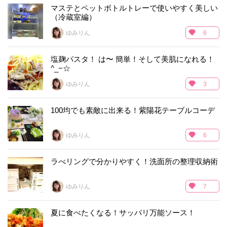
マステとペットボトルトレーで使いやすく美しい
（冷蔵室編）
ゆみりん
6
塩麹パスタ！ は〜 簡単！そして美肌になれる！
^_−☆
ゆみりん
3
100均でも素敵に出来る！紫陽花テーブルコーデ
ゆみりん
6
ラべリングで分かりやすく！洗面所の整理収納術
ゆみりん
7
夏に食べたくなる！サッパリ万能ソース！