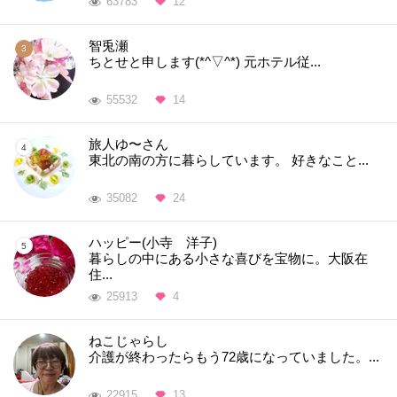
63783
12
智兎瀬
ちとせと申します(*^▽^*) 元ホテル従...
55532
14
旅人ゆ〜さん
東北の南の方に暮らしています。 好きなこと...
35082
24
ハッピー(小寺 洋子)
暮らしの中にある小さな喜びを宝物に。大阪在
住...
25913
4
ねこじゃらし
介護が終わったらもう72歳になっていました。...
22915
13