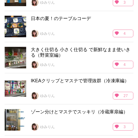
ゆみりん
3
日本の夏！のテーブルコーデ
ゆみりん
4
大きく仕切る 小さく仕切る で新鮮なまま使いき
る（野菜室編）
ゆみりん
4
IKEAクリップとマステで管理抜群（冷凍庫編）
ゆみりん
27
ゾーン分けとマステでスッキリ（冷蔵庫扉編）
ゆみりん
3