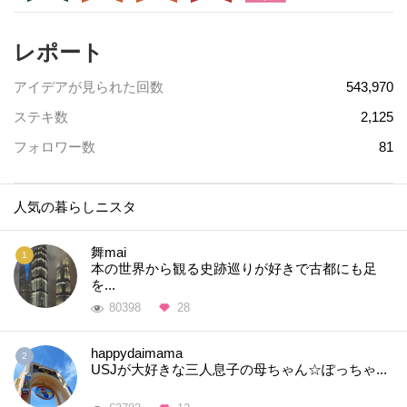
レポート
アイデアが見られた回数
543,970
ステキ数
2,125
フォロワー数
81
人気の暮らしニスタ
舞mai
本の世界から観る史跡巡りが好きで古都にも足
を...
80398
28
happydaimama
USJが大好きな三人息子の母ちゃん☆ぽっちゃ...