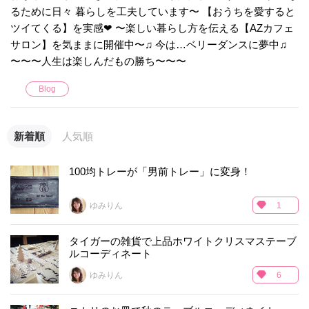
るために日々 暮らしを工夫しています〜 【おうちを愛すると
ツイてくる】を実感❤︎ 〜楽しい暮らし方を伝える【AZカフェ
サロン】を気ままに開催中〜♫ 今は…ベリーダンスに夢中♫
〜〜〜人生は楽しんだもの勝ち〜〜〜
Blog
新着順
人気順
100均トレーが「男前トレー」に変身！
ゆみりん
1
タイガーの雑貨で上品ホワイトクリスマステーブ
ルコーディネート
ゆみりん
6