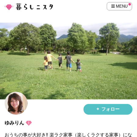
MENU
フォロー
ゆみりん
おうちの事が大好き‼︎ 楽ラク家事（楽しくラクする家事）にな