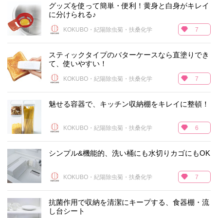
グッズを使って簡単・便利！黄身と白身がキレイ
に分けられる♪
KOKUBO・紀陽除虫菊・扶桑化学
7
スティックタイプのバターケースなら直塗りでき
て、使いやすい！
KOKUBO・紀陽除虫菊・扶桑化学
7
魅せる容器で、キッチン収納棚をキレイに整頓！
KOKUBO・紀陽除虫菊・扶桑化学
6
シンプル&機能的、洗い桶にも水切りカゴにもOK
KOKUBO・紀陽除虫菊・扶桑化学
7
抗菌作用で収納を清潔にキープする、食器棚・流
し台シート