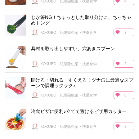
KOKUBO・紀陽除虫菊・扶桑化学
4
じか箸NG！ちょっとした取り分けに、ちっちゃ
めトング
KOKUBO・紀陽除虫菊・扶桑化学
3
具材を取り出しやすい、穴あきスプーン
KOKUBO・紀陽除虫菊・扶桑化学
3
開ける・切れる・すくえる！ツナ缶に最適なスプ
ーンで調理ラクラク♪
KOKUBO・紀陽除虫菊・扶桑化学
8
冷食ピザに便利♪立てて置けるピザ用カッター
KOKUBO・紀陽除虫菊・扶桑化学
8