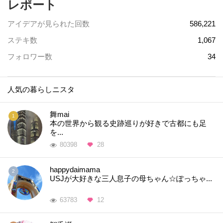
レポート
アイデアが見られた回数
586,221
ステキ数
1,067
フォロワー数
34
人気の暮らしニスタ
舞mai
本の世界から観る史跡巡りが好きで古都にも足
を...
80398
28
happydaimama
USJが大好きな三人息子の母ちゃん☆ぽっちゃ...
63783
12