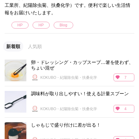
工業所、紀陽除虫菊、扶桑化学）です。便利で楽しい生活情
報をお届けいたします。
HP
HP
Blog
新着順
人気順
卵・ドレッシング・カップスープ…箸を使わず、
ちょい混ぜ
KOKUBO・紀陽除虫菊・扶桑化学
7
調味料が取り出しやすい！使える計量スプーン
KOKUBO・紀陽除虫菊・扶桑化学
4
しゃもじで盛り付けに差が出る！