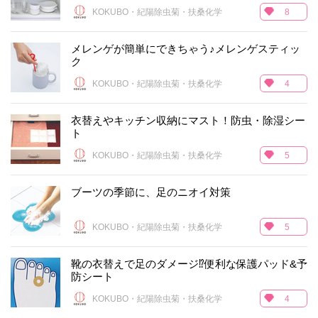
KOKUBO・紀陽除虫菊・扶桑化学
8
メレンゲが簡単にできちゃう♪メレンゲスティッ
ク
KOKUBO・紀陽除虫菊・扶桑化学
4
衣替えやキッチン収納にマスト！防虫・除湿シー
ト
KOKUBO・紀陽除虫菊・扶桑化学
5
ブーツの季節に、足のニオイ対策
KOKUBO・紀陽除虫菊・扶桑化学
5
靴の衣替えで足のダメージ⁉便利な保護パッド&予
防シート
KOKUBO・紀陽除虫菊・扶桑化学
4