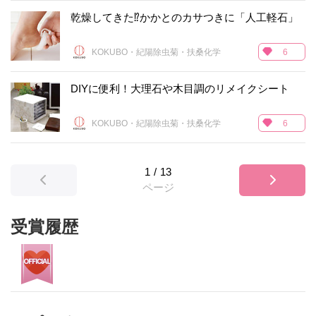
乾燥してきた⁉かかとのカサつきに「人工軽石」
KOKUBO・紀陽除虫菊・扶桑化学
6
DIYに便利！大理石や木目調のリメイクシート
KOKUBO・紀陽除虫菊・扶桑化学
6
1
/
13
ページ
受賞履歴