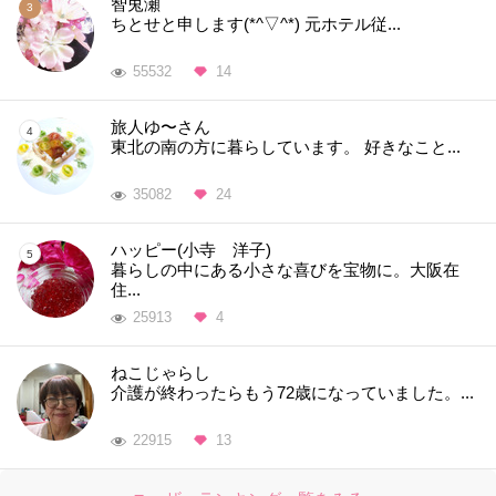
智兎瀬
ちとせと申します(*^▽^*) 元ホテル従...
55532
14
旅人ゆ〜さん
東北の南の方に暮らしています。 好きなこと...
35082
24
ハッピー(小寺 洋子)
暮らしの中にある小さな喜びを宝物に。大阪在
住...
25913
4
ねこじゃらし
介護が終わったらもう72歳になっていました。...
22915
13