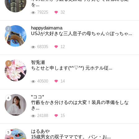
を...
79225
32
happydaimama
USJが大好きな三人息子の母ちゃん☆ぽっちゃ...
68335
12
智兎瀬
ちとせと申します(*^▽^*) 元ホテル従...
40500
14
*ココ*
竹藪をかき分けるのは大変！装具の準備をしな
き...
24188
15
はるあや
15歳男女の双子ママです。 パン・お...