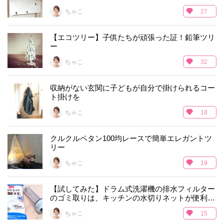
ちゃこ
27
【エコツリー】子供たちが頑張った証！鉛筆ツリ
ー
ちゃこ
32
収納がない玄関に子どもが自分で掛けられるコー
ト掛けを
ちゃこ
18
クルクルペタン100均レースで簡単エレガントツ
リー
ちゃこ
19
【試してみた】ドラム式洗濯機の排水フィルター
のゴミ取りは、キッチンの水切りネットが便利だ
った
ちゃこ
15