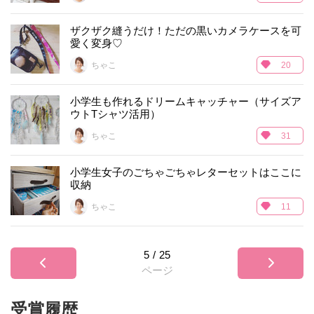
ザクザク縫うだけ！ただの黒いカメラケースを可
愛く変身♡
ちゃこ
20
小学生も作れるドリームキャッチャー（サイズア
ウトTシャツ活用）
ちゃこ
31
小学生女子のごちゃごちゃレターセットはここに
収納
ちゃこ
11
5
/
25
ページ
受賞履歴