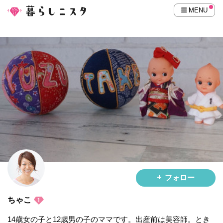
MENU
フォロー
ちゃこ
14歳女の子と12歳男の子のママです。出産前は美容師。とき