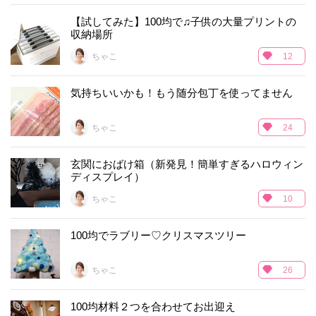
【試してみた】100均で♫子供の大量プリントの
収納場所
ちゃこ
12
気持ちいいかも！もう随分包丁を使ってません
ちゃこ
24
玄関におばけ箱（新発見！簡単すぎるハロウィン
ディスプレイ）
ちゃこ
10
100均でラブリー♡クリスマスツリー
ちゃこ
26
100均材料２つを合わせてお出迎え