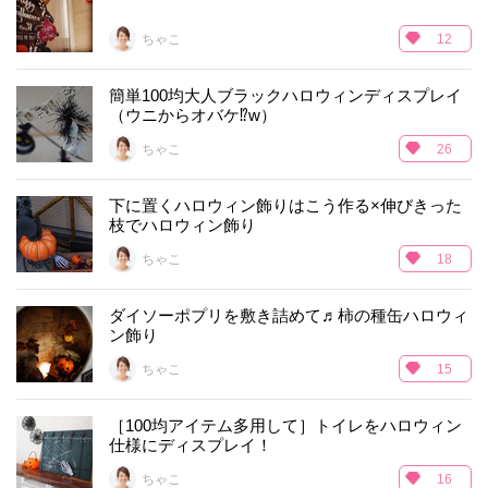
ちゃこ
12
簡単100均大人ブラックハロウィンディスプレイ
（ウニからオバケ⁉︎w）
ちゃこ
26
下に置くハロウィン飾りはこう作る×伸びきった
枝でハロウィン飾り
ちゃこ
18
ダイソーポプリを敷き詰めて♬柿の種缶ハロウィ
ン飾り
ちゃこ
15
［100均アイテム多用して］トイレをハロウィン
仕様にディスプレイ！
ちゃこ
16