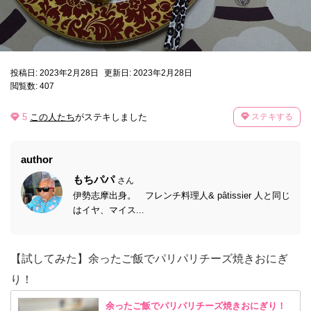
投稿日: 2023年2月28日
更新日: 2023年2月28日
閲覧数: 407
5
この人たち
がステキしました
ステキする
author
もちパパ
さん
伊勢志摩出身。 フレンチ料理人& pâtissier 人と同じ
はイヤ、マイス...
【試してみた】余ったご飯でパリパリチーズ焼きおにぎ
り！
余ったご飯でパリパリチーズ焼きおにぎり！