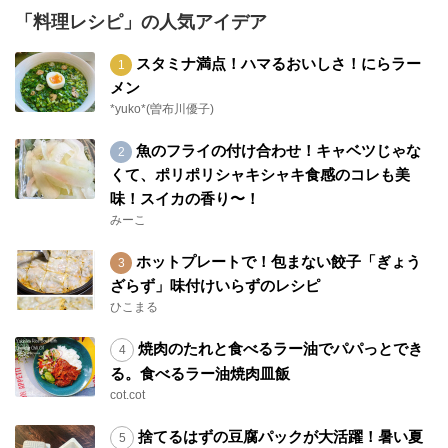
「料理レシピ」の人気アイデア
スタミナ満点！ハマるおいしさ！にらラー
メン
*yuko*(曽布川優子)
魚のフライの付け合わせ！キャベツじゃな
くて、ポリポリシャキシャキ食感のコレも美
味！スイカの香り〜！
みーこ
ホットプレートで！包まない餃子「ぎょう
ざらず」味付けいらずのレシピ
ひこまる
焼肉のたれと食べるラー油でパパっとでき
る。食べるラー油焼肉皿飯
cot.cot
捨てるはずの豆腐パックが大活躍！暑い夏