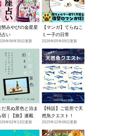
能勢みやびの金星星
【マンガ】てらねこ
座占い
ミー子の日常
026年06年30日更新
2026年05年09日更新
まだ見ぬ景色と泊ま
【特設】ご近所で天
る宿｜【旅】連載
然魚クエスト！
026年02年13日更新
2025年12年08日更新