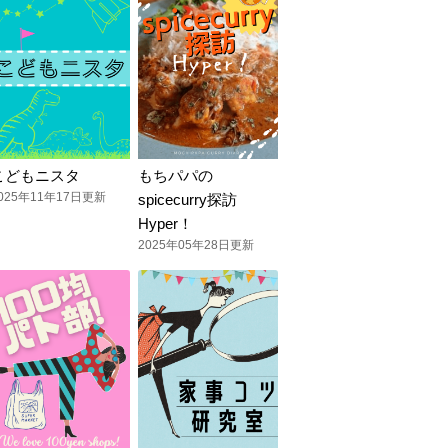
こどもニスタ
もちパパの
025年11年17日更新
spicecurry探訪
Hyper！
2025年05年28日更新