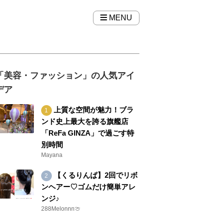
MENU
「美容・ファッション」の人気アイ
デア
上質な空間が魅力！ブラ
ンド史上最大を誇る旗艦店
「ReFa GINZA」で過ごす特
別時間
Mayana
【くるりんぱ】2回でリボ
ンヘアー♡ゴムだけ簡単アレ
ンジ♪
288Melonnn🍈