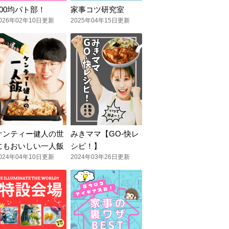
100均パト部！
家事コツ研究室
026年02年10日更新
2025年04年15日更新
ケンティー健人の世
みきママ【GO-快レ
にもおいしい一人飯
シピ！】
024年04年10日更新
2024年03年26日更新