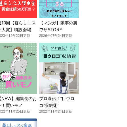
第10回【暮らしニス
【マンガ】家事の裏
タ大賞】特設会場
ワザSTORY
023年12年22日更新
2026年07年24日更新
【NEW】編集長のお
プロ直伝！“目ウロ
ッ！買いモノ
コ”収納術
022年11年25日更新
2022年11年24日更新