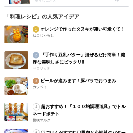
暮らしニスタ
PR
「料理レシピ」の人気アイデア
オレンジで作ったタヌキが凄い可愛くて！
ねこじゃらし
『手作り豆乳バター』混ぜるだけ簡単！濃
厚な美味しさにビックリ‼︎
ベロリッチ
ビールが進みます！豚バラでおつまみ
カツベイ
超おすすめ！『１００均調理道具』でトル
ネードポテト
桃咲マルク
♡ごはんがすすむ♡豚肉と小松菜のバター