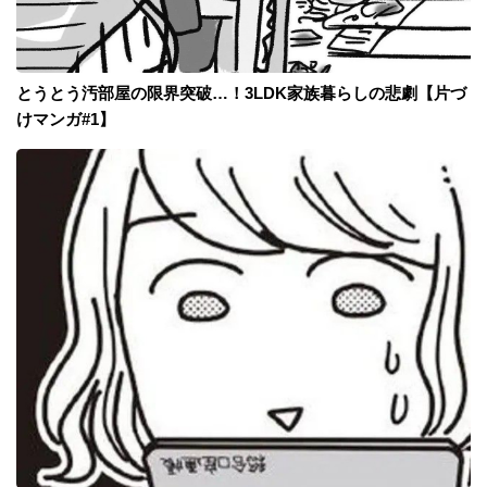
とうとう汚部屋の限界突破…！3LDK家族暮らしの悲劇【片づ
けマンガ#1】