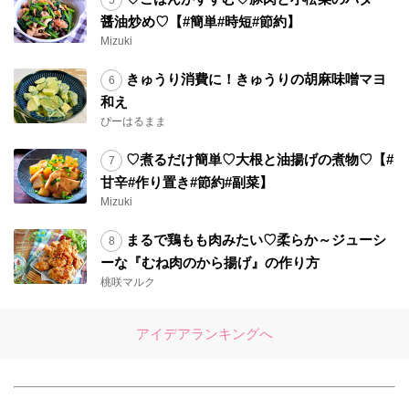
醤油炒め♡【#簡単#時短#節約】
Mizuki
きゅうり消費に！きゅうりの胡麻味噌マヨ
和え
ぴーはるまま
♡煮るだけ簡単♡大根と油揚げの煮物♡【#
甘辛#作り置き#節約#副菜】
Mizuki
まるで鶏もも肉みたい♡柔らか～ジューシ
ーな『むね肉のから揚げ』の作り方
桃咲マルク
アイデアランキングへ