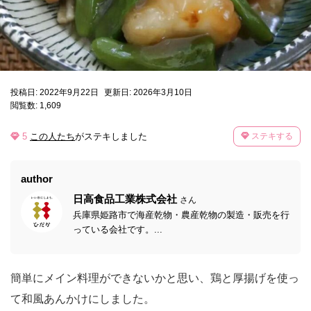
投稿日: 2022年9月22日
更新日: 2026年3月10日
閲覧数: 1,609
5
この人たち
がステキしました
ステキする
author
日高食品工業株式会社
さん
兵庫県姫路市で海産乾物・農産乾物の製造・販売を行
っている会社です。...
簡単にメイン料理ができないかと思い、鶏と厚揚げを使っ
て和風あんかけにしました。