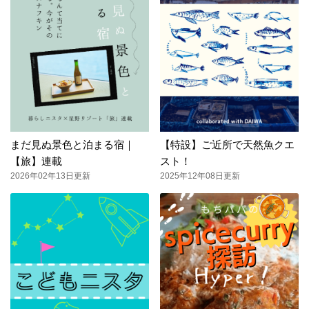
まだ見ぬ景色と泊まる宿｜
【特設】ご近所で天然魚クエ
【旅】連載
スト！
2026年02年13日更新
2025年12年08日更新