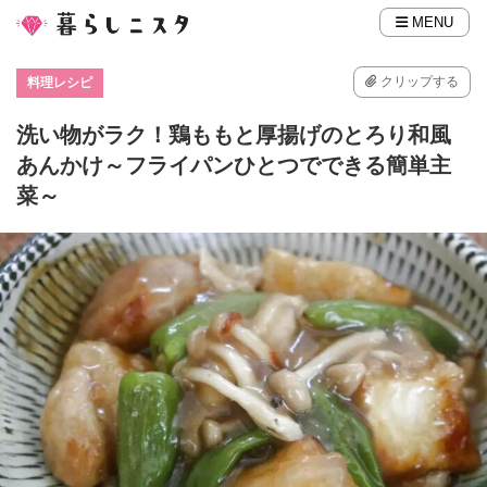
MENU
クリップする
料理レシピ
洗い物がラク！鶏ももと厚揚げのとろり和風
あんかけ～フライパンひとつでできる簡単主
菜～