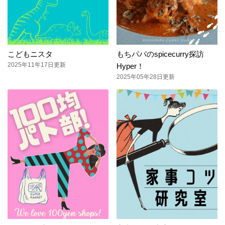
こどもニスタ
もちパパのspicecurry探訪
2025年11年17日更新
Hyper！
2025年05年28日更新