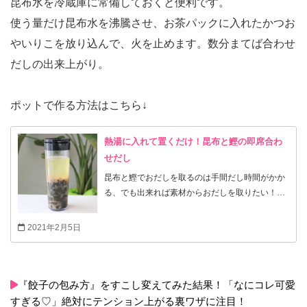
昆布水を冷蔵庫に常備しておくと便利です。
使う量だけ昆布水を沸騰させ、お茶パックに入れたかつお
やいりこを放り込んで、火を止めます。数分まてば合わせ
だしの出来上がり。
ポットで作る方法はこちら↓
熱湯に入れて置くだけ！昆布と鰹の即席合わ
せだし
昆布と鰹でおだしを取るのは手間だし時間がかか
る、でも出来れば素材からおだしを取りたい！と
お考えの方におすすめ！ 本格的とまではいきませ
んが、おうちごはんに使うおだしなら、簡単に取
2021年2月5日
る方法があるんです。 今回は、そんなお手軽なお
だしの取り方をご紹介します。
『餃子の包み方』をすこし変えてみた結果！「なにコレ可愛
すぎる♡」絶対にテンション上がる裏ワザに注目！