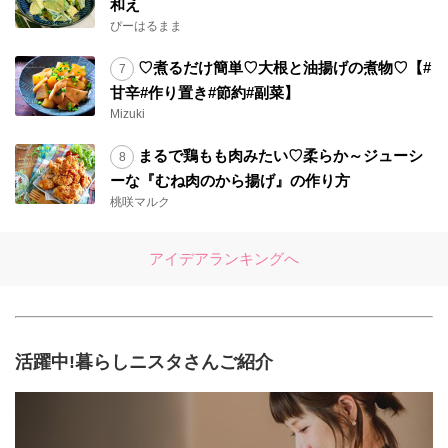
和え
ぴーはるまま
♡煮るだけ簡単♡大根と油揚げの煮物♡【#
甘辛#作り置き#節約#副菜】
Mizuki
まるで鶏もも肉みたい♡柔らか～ジューシ
ーな『むね肉のから揚げ』の作り方
桃咲マルク
アイデアランキングへ
活躍中!暮らしニスタさんご紹介