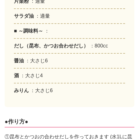
片栗粉
：適量
サラダ油
：適量
■ ～調味料～
：
だし（昆布、かつお合わせだし）
：800cc
醤油
：大さじ6
酒
：大さじ4
みりん
：大さじ6
●作り方●
①昆布とかつおの合わせだしを作っておきます (水1Lに昆