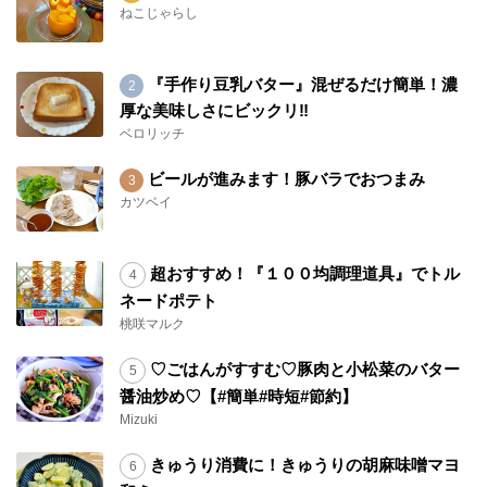
ねこじゃらし
『手作り豆乳バター』混ぜるだけ簡単！濃
厚な美味しさにビックリ‼︎
ベロリッチ
ビールが進みます！豚バラでおつまみ
カツベイ
超おすすめ！『１００均調理道具』でトル
ネードポテト
桃咲マルク
♡ごはんがすすむ♡豚肉と小松菜のバター
醤油炒め♡【#簡単#時短#節約】
Mizuki
きゅうり消費に！きゅうりの胡麻味噌マヨ