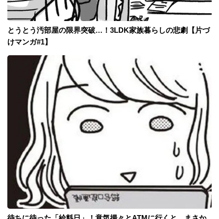
とうとう汚部屋の限界突破…！3LDK家族暮らしの悲劇【片づ
けマンガ#1】
待ちに待った「給料日」！意気揚々とATMに行くと、まさか