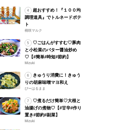
超おすすめ！『１００均
調理道具』でトルネードポテ
ト
桃咲マルク
♡ごはんがすすむ♡豚肉
と小松菜のバター醤油炒め
♡【#簡単#時短#節約】
Mizuki
きゅうり消費に！きゅう
りの胡麻味噌マヨ和え
ぴーはるまま
♡煮るだけ簡単♡大根と
油揚げの煮物♡【#甘辛#作り
置き#節約#副菜】
Mizuki