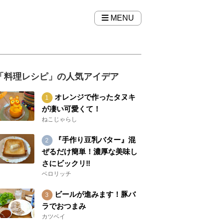
MENU
「料理レシピ」の人気アイデア
オレンジで作ったタヌキ
が凄い可愛くて！
ねこじゃらし
『手作り豆乳バター』混
ぜるだけ簡単！濃厚な美味し
さにビックリ‼︎
ベロリッチ
ビールが進みます！豚バ
ラでおつまみ
カツベイ