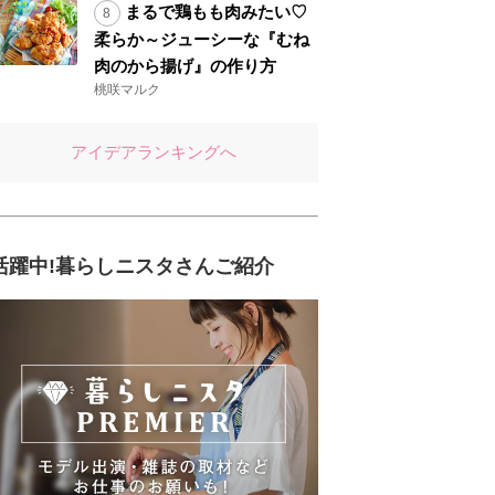
まるで鶏もも肉みたい♡
柔らか～ジューシーな『むね
肉のから揚げ』の作り方
桃咲マルク
アイデアランキングへ
活躍中!暮らしニスタさんご紹介