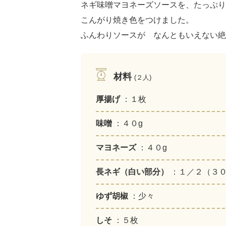
ネギ味噌マヨネーズソースを、たっぷ
こんがり焼き色をつけました。
ふんわりソースが なんともいえない絶
材料
(２人)
厚揚げ
：１枚
味噌
：４０g
マヨネーズ
：４０g
長ネギ（白い部分）
：１／２（３０
ゆず胡椒
：少々
しそ
：５枚