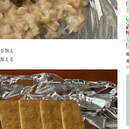
を加え
加える
2