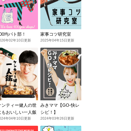
100均パト部！
家事コツ研究室
026年02年10日更新
2025年04年15日更新
ケンティー健人の世
みきママ【GO-快レ
にもおいしい一人飯
シピ！】
024年04年10日更新
2024年03年26日更新