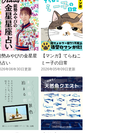
能勢みやびの金星星
【マンガ】てらねこ
座占い
ミー子の日常
026年06年30日更新
2026年05年09日更新