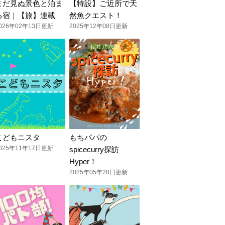
まだ見ぬ景色と泊ま
【特設】ご近所で天
る宿｜【旅】連載
然魚クエスト！
026年02年13日更新
2025年12年08日更新
こどもニスタ
もちパパの
025年11年17日更新
spicecurry探訪
Hyper！
2025年05年28日更新