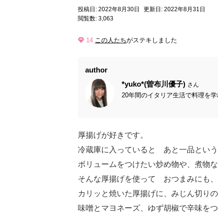
投稿日: 2022年8月30日
更新日: 2022年8月31日
閲覧数: 3,063
14
この人たち
がステキしました
author
*yuko*(曽布川優子)
さん
20年間のイタリア生活で料理を学
厚揚げが好きです。
冷蔵庫に入っていると あと一品という
ボリュームをつけたい炒め物や、煮物な
そんな厚揚げを使って おつまみにも、
カリッと焼いた厚揚げに、みじん切り
味噌とマヨネーズ、ゆず胡椒で辛味を